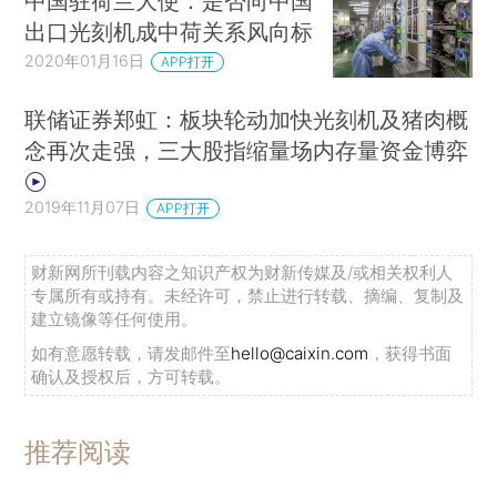
中国驻荷兰大使：是否向中国
出口光刻机成中荷关系风向标
2020年01月16日
APP打开
联储证券郑虹：板块轮动加快光刻机及猪肉概
念再次走强，三大股指缩量场内存量资金博弈
2019年11月07日
APP打开
财新网所刊载内容之知识产权为财新传媒及/或相关权利人
专属所有或持有。未经许可，禁止进行转载、摘编、复制及
建立镜像等任何使用。
如有意愿转载，请发邮件至
hello@caixin.com
，获得书面
确认及授权后，方可转载。
推荐阅读