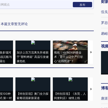
财
新网观点
发布
伍戈
罗志
本篇文章暂无评论
易峘
视
致多瑙河
加沙上百万流离失所者困
视线｜HYROX的吸金
马航飞行员
二战沉船与
于“塑料烤箱” 高温引发健
术：是什么让中产们甘
粒摇头丸 尿
露出
康危机
心“花钱找虐”？
毒品
博
【推广】走
找100种
【特别呈现】澳门全力探
【特别呈现】《东莞，人
会，让数智科
式·第一对
索葡语国家新渠道
间便利店》倾情上线
业
唐涯