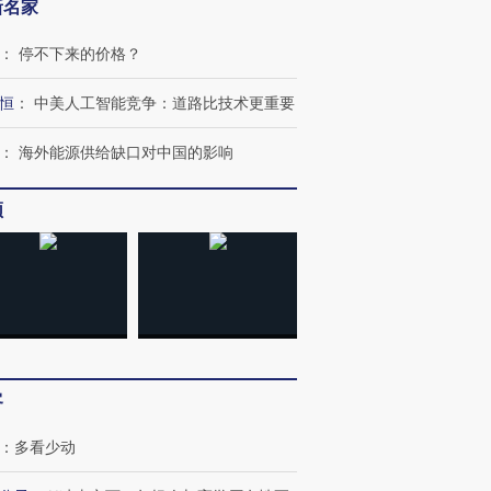
新名家
：
停不下来的价格？
恒
：
中美人工智能竞争：道路比技术更重要
：
海外能源供给缺口对中国的影响
频
跨国走私7万
视线｜被称为“蟑螂”的印
视线｜“入侵”还是“人道危
检体内含3种
度Z世代 用街头抗争将教
机”？难民潮撕裂西班牙
秘鲁纳斯
育部长拱下台
飞地休达
13人遇难
客
进第四届链博
【商旅对话】华住集团
技“链”接产
【特别呈现】寻找100种
CFO：不靠规模取胜，华
【特别呈
：
多看少动
有意思的生活方式·第三对
住三大增长引擎是什么？
有意思的