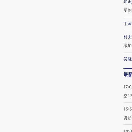
知识
受伤
丁金
村夫
续加
吴晓
最
17:
空”
15:
资超
14: