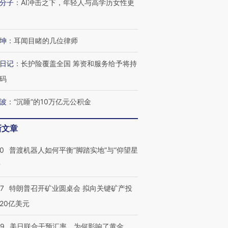
分子
：
AI冲击之下，年轻人与高学历女性更
坤
：
耳闻目睹的几位律师
日记
：
长护险覆盖全国 筹资和服务给予将持
码
波
：
“沉睡”的10万亿元公积金
新文章
00
普渡机器人如何平衡“脚踏实地”与“仰望星
？
57
特朗普召开矿业圆桌会 拟向关键矿产投
20亿美元
09
美日联合干预汇率，为何影响了黄金