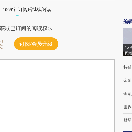
1069字 订阅后继续阅读
编
获取已订阅的阅读权限
员
订阅/会员升级
文
“入
民潮
特稿
金融
金融
世界
财新