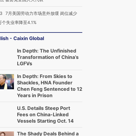
43
7月美国劳动力市场意外放缓 岗位减少
3万个失业率降至4.1%
lish - Caixin Global
In Depth: The Unfinished
Transformation of China’s
LGFVs
In Depth: From Skies to
Shackles, HNA Founder
Chen Feng Sentenced to 12
Years in Prison
U.S. Details Steep Port
Fees on China-Linked
Vessels Starting Oct. 14
The Shady Deals Behind a