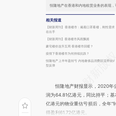
恒隆地产在香港和内地租赁业务的表现，可
相关报道
【财新周刊】香港楼市：戴着口罩看楼，刚性需求
在出手
【财新周刊】香港楼市风雨飘摇
豪宅楼价连升五周 香港楼市回暖？
疫情下香港楼市为何持续抗跌？
恒隆地产上半年盈转亏 内地奢侈品消费回流带动V
型反弹
恒隆地产财报显示，2020年公司
润为64.81亿港元，同比持平；基本
亿港元的物业重估亏损后，全年“转亏
得盈利61.72亿港元。