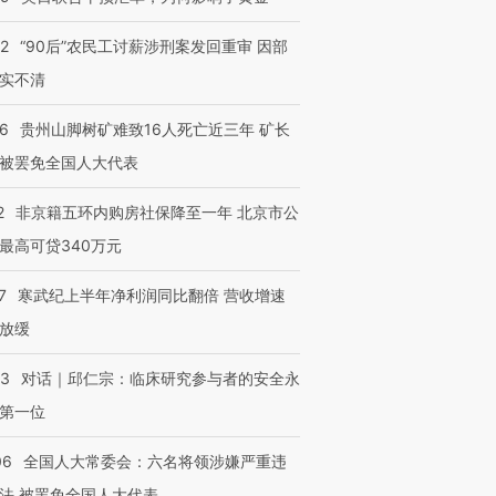
32
“90后”农民工讨薪涉刑案发回重审 因部
实不清
36
贵州山脚树矿难致16人死亡近三年 矿长
被罢免全国人大代表
2
非京籍五环内购房社保降至一年 北京市公
最高可贷340万元
7
寒武纪上半年净利润同比翻倍 营收增速
放缓
53
对话｜邱仁宗：临床研究参与者的安全永
第一位
06
全国人大常委会：六名将领涉嫌严重违
法 被罢免全国人大代表