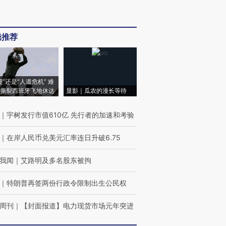
辑推荐
侵”还是“人道危机” 难
撕裂西班牙飞地休达
显影｜瓜农的漫长等待
｜
宇树发行市值610亿 先行者的加速和考验
｜
在岸人民币兑美元汇率连日升破6.75
我闻
｜
艾路明及多名股东被拘
｜
特朗普再签两份行政令限制出生公民权
周刊
｜
【封面报道】电力现货市场元年突进