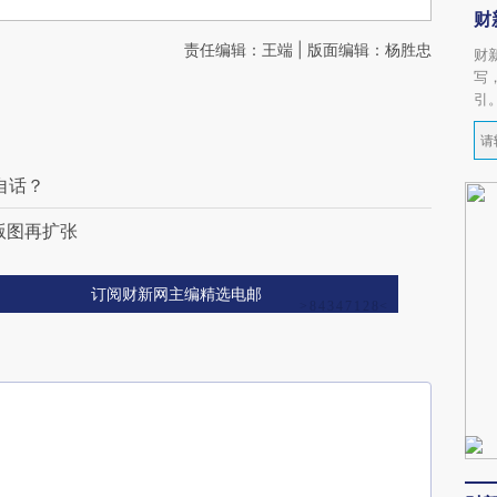
财
责任编辑：王端 | 版面编辑：杨胜忠
财
写
引
自话？
版图再扩张
订阅财新网主编精选电邮