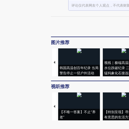
评论仅代表网友个人观点，不代表财
图片推荐
视线｜极端高温
韩国高温创百年纪录 当局
水位跌破纪录 
警告停止一切户外活动
猛犸象化石接连
视听推荐
【不唯一答案】不止“养
【特别呈现】寻
老”
有意思的生活方