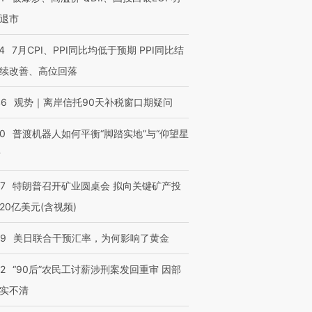
退市
进第四届链博
【商旅对话】华住集团
4
7月CPI、PPI同比均低于预期 PPI同比结
技“链”接产
【特别呈现】寻找100种
CFO：不靠规模取胜，华
【特别呈
续改善、高位回落
有意思的生活方式·第三对
住三大增长引擎是什么？
有意思的
46
观势｜离岸信托90天补税窗口期疑问
00
普渡机器人如何平衡“脚踏实地”与“仰望星
？
57
特朗普召开矿业圆桌会 拟向关键矿产投
20亿美元(含视频)
09
美日联合干预汇率，为何影响了黄金
32
“90后”农民工讨薪涉刑案发回重审 因部
实不清