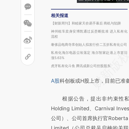
相关报道
【财新周刊】和睦家天价易手幕后 商机与陷阱
神州租车卖身安博凯通过反垄断批准 进入私有化
流程
奢侈品电商寺库创始人拟发行价二五折私有化公司
私有化海尔电器尘埃落定 海尔智家赴港上市首日
涨5.63%
虎牙私有化斗鱼 腾讯成新公司控股股东
A股
科创板或H股上市，目前已准备P
根据公告，提出非约束性私有化要约的
Holding Limited、Carniva
公司）、公司首席执行官Roberta Lip
Limited（公司总裁吴启楠的