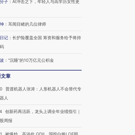
分子
：
AI冲击之下，年轻人与高学历女性更
坤
：
耳闻目睹的几位律师
日记
：
长护险覆盖全国 筹资和服务给予将持
码
波
：
“沉睡”的10万亿元公积金
新文章
00
普渡机器人张涛：人形机器人不会替代专
器人
”还是“人道危
湖北宜昌局部短时降雨
哈尔滨遭遇短时极端强降
4
创新药再活跃，龙头上调全年业绩指引｜
撕裂西班牙
128毫米 紧急转移近
雨 3小时累计雨量超80毫
秘鲁纳斯
股周报
4000人
米
13人遇难
1
被爆炒、高溢价 QDII、国投白银LOF明