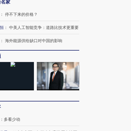
新名家
：
停不下来的价格？
恒
：
中美人工智能竞争：道路比技术更重要
：
海外能源供给缺口对中国的影响
频
客
：
多看少动