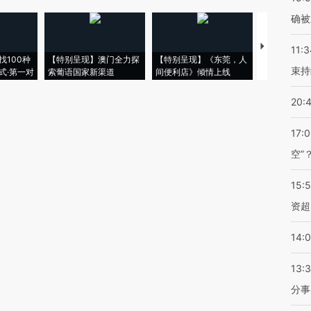
确被
【推广】走
11:3
找100种
【特别呈现】澳门全力探
【特别呈现】《东莞，人
会，让数智科
束持
式·第一对
索葡语国家新渠道
间便利店》倾情上线
业
20:
17:
空”
15:
资超
14:
13:
分事