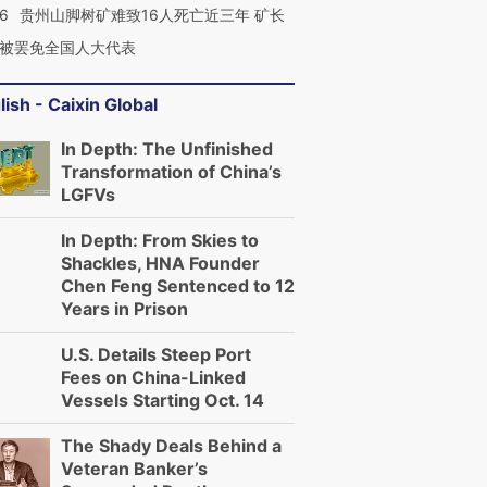
36
贵州山脚树矿难致16人死亡近三年 矿长
被罢免全国人大代表
lish - Caixin Global
In Depth: The Unfinished
Transformation of China’s
LGFVs
In Depth: From Skies to
Shackles, HNA Founder
Chen Feng Sentenced to 12
Years in Prison
U.S. Details Steep Port
Fees on China-Linked
Vessels Starting Oct. 14
The Shady Deals Behind a
Veteran Banker’s