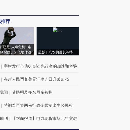
辑推荐
侵”还是“人道危机” 难
撕裂西班牙飞地休达
显影｜瓜农的漫长等待
｜
宇树发行市值610亿 先行者的加速和考验
｜
在岸人民币兑美元汇率连日升破6.75
我闻
｜
艾路明及多名股东被拘
｜
特朗普再签两份行政令限制出生公民权
周刊
｜
【封面报道】电力现货市场元年突进