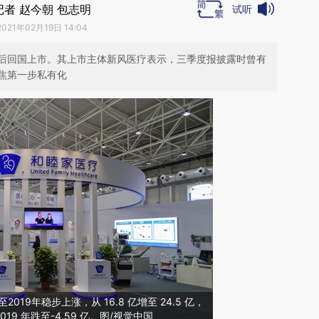
记者 赵今朝 包志明
试听
2021年02月19日 14:04
后回国上市。其上市主体新风医疗表示，三季度报披露时曾有
焦第一步私有化
019年稳步上涨，从 16.8 亿增至 24.5 亿，
9 年跌至-4.59 亿。图/视觉中国