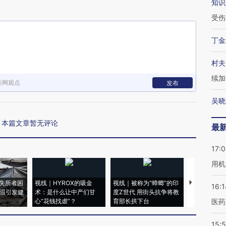
知识
受伤
丁金
村夫
续加
新网观点
发布
吴晓
本篇文章暂无评论
最
17:
用机
失所者困
视线｜HYROX的吸金
视线｜被称为“蟑螂”的印
视线｜“入侵
16:1
高温引发健
术：是什么让中产们甘
度Z世代 用街头抗争将教
机”？难民潮
心“花钱找虐”？
育部长拱下台
飞地休达
医药
15:5