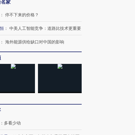
新名家
：
停不下来的价格？
恒
：
中美人工智能竞争：道路比技术更重要
：
海外能源供给缺口对中国的影响
频
客
：
多看少动