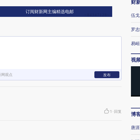
财
订阅财新网主编精选电邮
伍戈
罗志
易峘
视
新网观点
发布
1
·
回复
博
唐涯