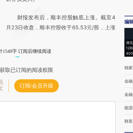
财报发布后，顺丰控股触底上涨。截至4
编
月23日收盘，顺丰控股收于65.53元/股，上涨
湖北
12
1549字 订阅后继续阅读
40
独家
获取已订阅的阅读权限
金融
员
订阅/会员升级
文
金融
能源
财新