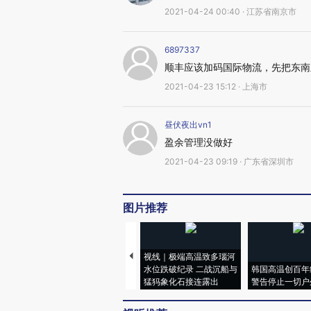
2021-04-24 00:40 · 江苏省南京市
6897337
顺丰应该加码国际物流，先把东南
2021-04-23 15:12 · 上海市
昼伏夜出vn1
盈余管理没做好
2021-04-23 09:19 · 广东省深圳市
图片推荐
视线｜极端高温致多瑙河
水位跌破纪录 二战沉船与
韩国高温创百年
猛犸象化石接连露出
警告停止一切户