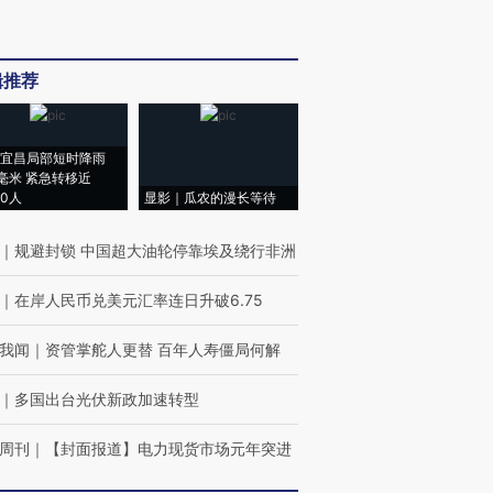
辑推荐
宜昌局部短时降雨
8毫米 紧急转移近
00人
显影｜瓜农的漫长等待
｜
规避封锁 中国超大油轮停靠埃及绕行非洲
｜
在岸人民币兑美元汇率连日升破6.75
我闻
｜
资管掌舵人更替 百年人寿僵局何解
｜
多国出台光伏新政加速转型
周刊
｜
【封面报道】电力现货市场元年突进