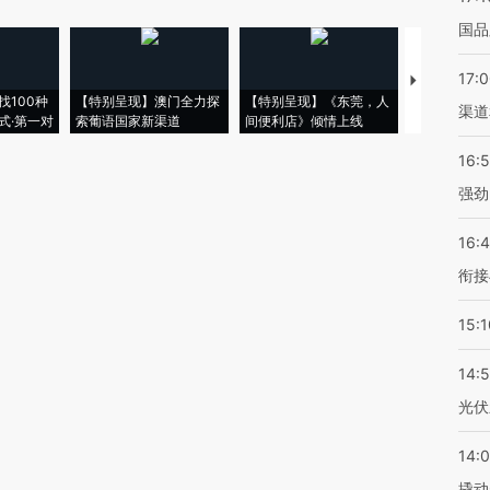
国品
17:
【推广】走
找100种
【特别呈现】澳门全力探
【特别呈现】《东莞，人
会，让数智科
渠道
式·第一对
索葡语国家新渠道
间便利店》倾情上线
业
16:
强劲
16:
衔接
15:1
14:
光伏
14:
撬动