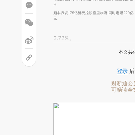
里
顺丰斥资175亿港元控股嘉里物流 同时定增220亿
元
3.72%。
本文共计
登录
后
财新通会
可畅读全