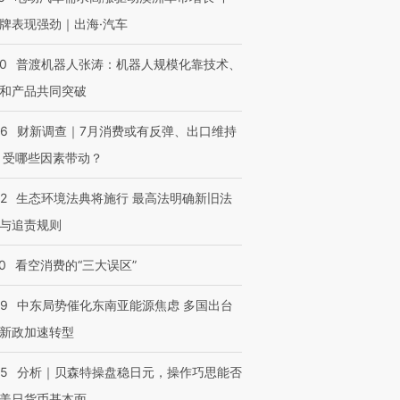
牌表现强劲｜出海·汽车
00
普渡机器人张涛：机器人规模化靠技术、
进第四届链博
【商旅对话】华住集团
技“链”接产
【特别呈现】寻找100种
CFO：不靠规模取胜，华
【特别呈
和产品共同突破
有意思的生活方式·第三对
住三大增长引擎是什么？
有意思的
56
财新调查｜7月消费或有反弹、出口维持
 受哪些因素带动？
42
生态环境法典将施行 最高法明确新旧法
与追责规则
0
看空消费的“三大误区”
59
中东局势催化东南亚能源焦虑 多国出台
新政加速转型
05
分析｜贝森特操盘稳日元，操作巧思能否
美日货币基本面