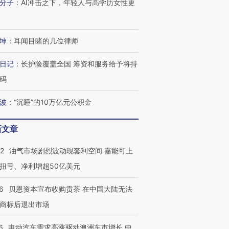
分子
：
AI冲击之下，年轻人与高学历女性更
坤
：
耳闻目睹的几位律师
日记
：
长护险覆盖全国 筹资和服务给予将持
码
波
：
“沉睡”的10万亿元公积金
新文章
22
油气市场剧烈波动现套利空间 嘉能可上
扭亏、净利增超50亿美元
6
贝恩资本宣布收购贡茶 在中国大陆无法
OX的吸金
马航飞行员跨国走私7万
视线｜被称为“蟑螂”的印
让中产们甘
粒摇头丸 尿检体内含3种
度Z世代 用街头抗争将教
秘鲁纳斯
商标后退出市场
”？
毒品
育部长拱下台
13人遇难
6
电动汽车需求高涨驱动澳洲车市增长 中