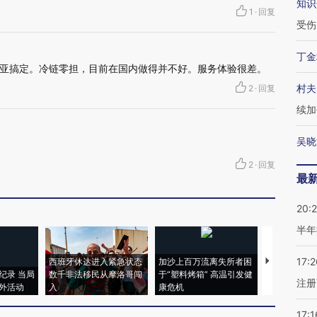
知识
1
·
回复
受伤
丁金
亚搞定。冷链零担，目前在国内做得并不好。服务体验很差。
村夫
2
·
回复
续加
吴晓
2
·
回复
最
20:
半年
17:2
西班牙休达进入紧急状态
加沙上百万流离失所者困
视线｜HYR
纪录 当局
数千非法移民从摩洛哥闯
于“塑料烤箱” 高温引发健
术：是什么
注册
外活动
入
康危机
心“花钱找虐
17:1