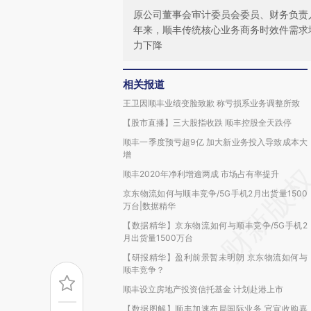
原公司董事会审计委员会委员、财务负责
年来，顺丰传统核心业务商务时效件需求
力下降
相关报道
王卫因顺丰业绩变脸致歉 称亏损系业务调整所致
【股市直播】三大股指收跌 顺丰控股全天跌停
顺丰一季度预亏超9亿 加大新业务投入导致成本大
增
顺丰2020年净利增逾两成 市场占有率提升
京东物流如何与顺丰竞争/5G手机2月出货量1500
万台|数据精华
【数据精华】京东物流如何与顺丰竞争/5G手机2
月出货量1500万台
【研报精华】盈利前景暂未明朗 京东物流如何与
顺丰竞争？
顺丰设立房地产投资信托基金 计划赴港上市
【数据图解】顺丰加速布局国际业务 官宣收购嘉