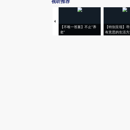
视听推荐
【不唯一答案】不止“养
【特别呈现】寻
老”
有意思的生活方