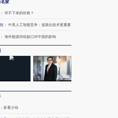
新名家
：
停不下来的价格？
恒
：
中美人工智能竞争：道路比技术更重要
：
海外能源供给缺口对中国的影响
频
客
：
多看少动