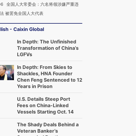
06
全国人大常委会：六名将领涉嫌严重违
法 被罢免全国人大代表
lish - Caixin Global
In Depth: The Unfinished
Transformation of China’s
LGFVs
In Depth: From Skies to
Shackles, HNA Founder
Chen Feng Sentenced to 12
Years in Prison
U.S. Details Steep Port
Fees on China-Linked
Vessels Starting Oct. 14
The Shady Deals Behind a
Veteran Banker’s