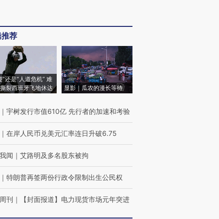
辑推荐
侵”还是“人道危机” 难
撕裂西班牙飞地休达
显影｜瓜农的漫长等待
｜
宇树发行市值610亿 先行者的加速和考验
｜
在岸人民币兑美元汇率连日升破6.75
我闻
｜
艾路明及多名股东被拘
｜
特朗普再签两份行政令限制出生公民权
周刊
｜
【封面报道】电力现货市场元年突进