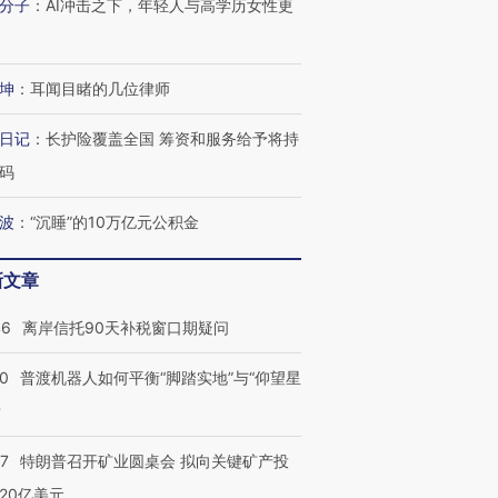
分子
：
AI冲击之下，年轻人与高学历女性更
”还是“人道危
湖北宜昌局部短时降雨
哈尔滨遭遇短时极端强降
撕裂西班牙
128毫米 紧急转移近
雨 3小时累计雨量超80毫
秘鲁纳斯
4000人
米
13人遇难
坤
：
耳闻目睹的几位律师
日记
：
长护险覆盖全国 筹资和服务给予将持
码
进第四届链博
【商旅对话】华住集团
技“链”接产
【特别呈现】寻找100种
CFO：不靠规模取胜，华
【特别呈
波
：
“沉睡”的10万亿元公积金
有意思的生活方式·第三对
住三大增长引擎是什么？
有意思的
新文章
46
离岸信托90天补税窗口期疑问
00
普渡机器人如何平衡“脚踏实地”与“仰望星
？
57
特朗普召开矿业圆桌会 拟向关键矿产投
20亿美元