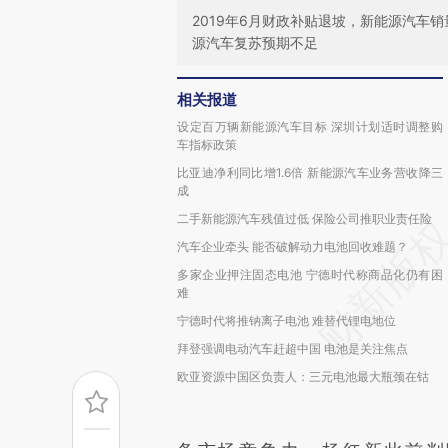
2019年6月财政补贴退坡，新能源汽车
源汽车复苏预期不足
相关报道
设定百万辆新能源汽车目标 深圳计划适时调整购
车指标政策
比亚迪净利同比增1.6倍 新能源汽车业务营收降三
成
二手新能源汽车残值过低 保险公司推职业责任险
汽车企业牵头 能否破解动力电池回收难题？
多家企业押注固态电池 宁德时代称商品化仍有困
难
宁德时代将推钠离子电池 难替代锂电地位
拜登强调电动汽车赶超中国 电池是关注焦点
欧亚资源中国区负责人：三元电池最大瓶颈在钴