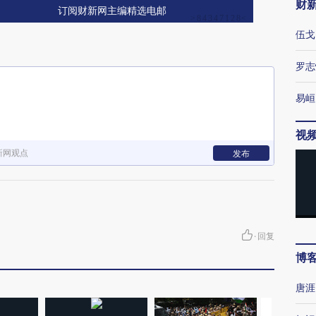
财
订阅财新网主编精选电邮
伍戈
罗志
易峘
视
新网观点
发布
·
回复
博
唐涯