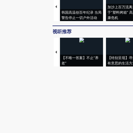
加沙上百万流离
韩国高温创百年纪录 当局
于“塑料烤箱” 
警告停止一切户外活动
康危机
视听推荐
【不唯一答案】不止“养
【特别呈现】寻
老”
有意思的生活方