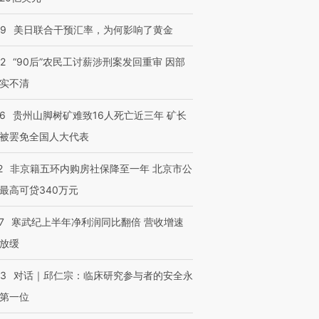
09
美日联合干预汇率，为何影响了黄金
32
“90后”农民工讨薪涉刑案发回重审 因部
实不清
36
贵州山脚树矿难致16人死亡近三年 矿长
被罢免全国人大代表
2
非京籍五环内购房社保降至一年 北京市公
最高可贷340万元
7
寒武纪上半年净利润同比翻倍 营收增速
放缓
53
对话｜邱仁宗：临床研究参与者的安全永
第一位