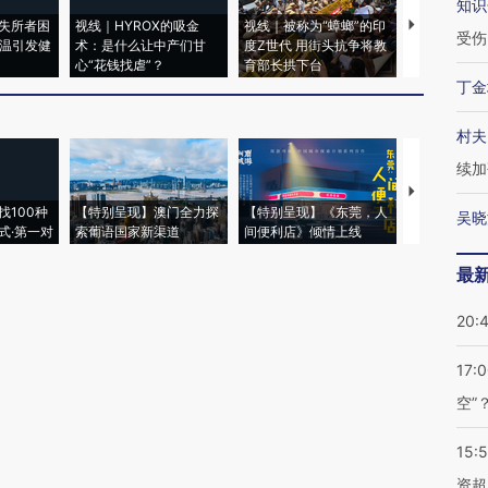
知识
失所者困
视线｜HYROX的吸金
视线｜被称为“蟑螂”的印
视线｜“入侵
受伤
高温引发健
术：是什么让中产们甘
度Z世代 用街头抗争将教
机”？难民潮
心“花钱找虐”？
育部长拱下台
飞地休达
丁金
村夫
续加
【推广】走
找100种
【特别呈现】澳门全力探
【特别呈现】《东莞，人
会，让数智科
吴晓
式·第一对
索葡语国家新渠道
间便利店》倾情上线
业
最
20:
17:
空”
15:
资超