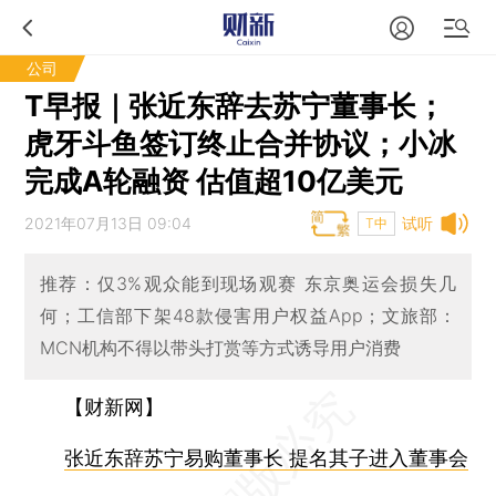
公司
T早报｜张近东辞去苏宁董事长；
虎牙斗鱼签订终止合并协议；小冰
完成A轮融资 估值超10亿美元
2021年07月13日 09:04
试听
T中
推荐：仅3%观众能到现场观赛 东京奥运会损失几
何；工信部下架48款侵害用户权益App；文旅部：
MCN机构不得以带头打赏等方式诱导用户消费
【财新网】
张近东辞苏宁易购董事长 提名其子进入董事会