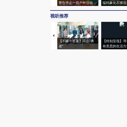
警告停止一切户外活动
猛犸象化石接连
视听推荐
【不唯一答案】不止“养
【特别呈现】寻
老”
有意思的生活方