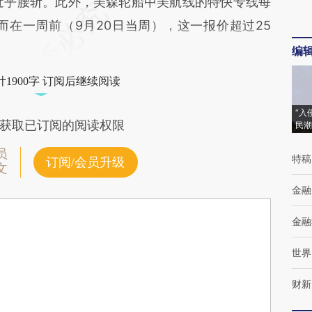
近乎腰斩。此外，美森轮船中美航线的特快专线每
而在一周前（9月20日当周），这一报价超过25
编
1900字 订阅后继续阅读
“入
获取已订阅的阅读权限
民潮
员
特稿
订阅/会员升级
文
金融
金融
世界
财新