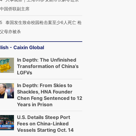
中国侨联副主席
45
泰国发生致命校园枪击案至少6人死亡 枪
父母亦被杀
lish - Caixin Global
In Depth: The Unfinished
Transformation of China’s
LGFVs
In Depth: From Skies to
Shackles, HNA Founder
Chen Feng Sentenced to 12
Years in Prison
U.S. Details Steep Port
Fees on China-Linked
Vessels Starting Oct. 14