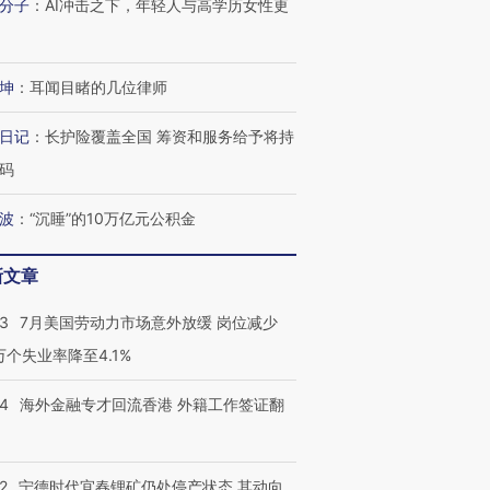
分子
：
AI冲击之下，年轻人与高学历女性更
育部长拱下台
飞地休达
13人遇难
坤
：
耳闻目睹的几位律师
日记
：
长护险覆盖全国 筹资和服务给予将持
进第四届链博
【商旅对话】华住集团
技“链”接产
【特别呈现】寻找100种
CFO：不靠规模取胜，华
【特别呈
码
有意思的生活方式·第三对
住三大增长引擎是什么？
有意思的
波
：
“沉睡”的10万亿元公积金
新文章
43
7月美国劳动力市场意外放缓 岗位减少
3万个失业率降至4.1%
14
海外金融专才回流香港 外籍工作签证翻
2
宁德时代宜春锂矿仍处停产状态 其动向