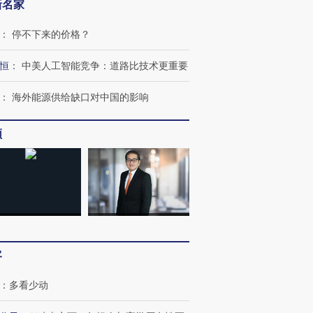
新名家
：
停不下来的价格？
恒
：
中美人工智能竞争：道路比技术更重要
：
海外能源供给缺口对中国的影响
频
客
：
多看少动
跨国走私7万
视线｜被称为“蟑螂”的印
视线｜“入侵”还是“人道危
检体内含3种
度Z世代 用街头抗争将教
机”？难民潮撕裂西班牙
秘鲁纳斯