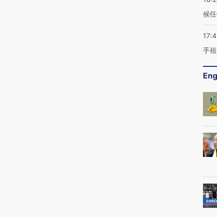
候任
17:
手祖
Eng