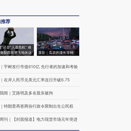
辑推荐
侵”还是“人道危机” 难
撕裂西班牙飞地休达
显影｜瓜农的漫长等待
｜
宇树发行市值610亿 先行者的加速和考验
｜
在岸人民币兑美元汇率连日升破6.75
我闻
｜
艾路明及多名股东被拘
｜
特朗普再签两份行政令限制出生公民权
周刊
｜
【封面报道】电力现货市场元年突进