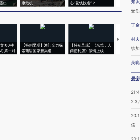
知识
露出
康危机
心“花钱找虐”？
毒品
受伤
丁金
村夫
【推广】走
找100种
【特别呈现】澳门全力探
【特别呈现】《东莞，人
会，让数智科
续加
式·第一对
索葡语国家新渠道
间便利店》倾情上线
业
吴晓
最
21:
2.
20:
倍
20:1