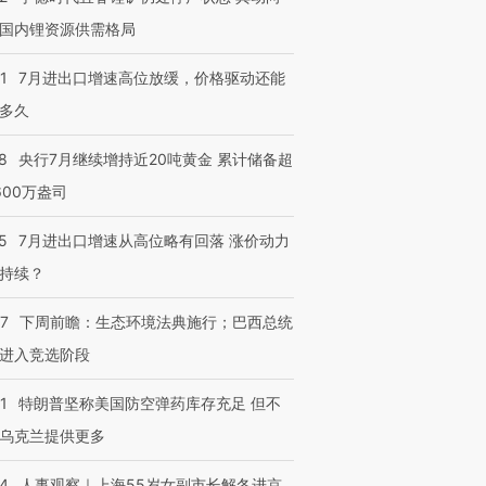
国内锂资源供需格局
1
7月进出口增速高位放缓，价格驱动还能
多久
8
央行7月继续增持近20吨黄金 累计储备超
600万盎司
5
7月进出口增速从高位略有回落 涨价动力
持续？
07
下周前瞻：生态环境法典施行；巴西总统
进入竞选阶段
1
特朗普坚称美国防空弹药库存充足 但不
乌克兰提供更多
24
人事观察｜上海55岁女副市长解冬进京