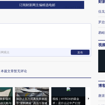
财
订阅财新网主编精选电邮
伍戈
罗志
易峘
视
新网观点
发布
本篇文章暂无评论
博
唐涯
致多瑙河
加沙上百万流离失所者困
视线｜HYROX的吸金
马航飞行员
二战沉船与
于“塑料烤箱” 高温引发健
术：是什么让中产们甘
粒摇头丸 尿