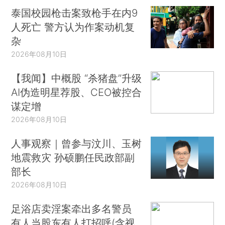
泰国校园枪击案致枪手在内9
人死亡 警方认为作案动机复
杂
2026年08月10日
【我闻】中概股 “杀猪盘”升级
AI伪造明星荐股、CEO被控合
谋定增
2026年08月10日
人事观察｜曾参与汶川、玉树
地震救灾 孙硕鹏任民政部副
部长
2026年08月10日
足浴店卖淫案牵出多名警员
有人当股东有人打招呼(含视