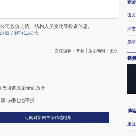
财
伍戈
阅公司股价走势、结构人员变化等投资信息。
罗志
点击了解行业动态
易峘
责任编辑：覃敏 | 版面编辑：王永
视
限售限购政策全面放开
有望与锂电池平价
博
订阅财新网主编精选电邮
唐涯