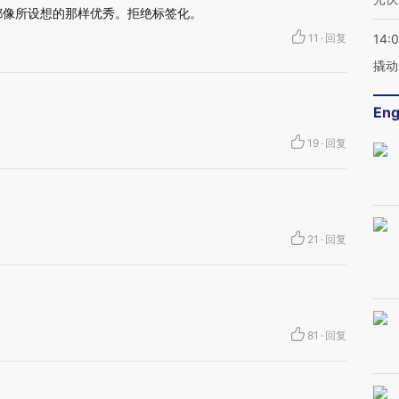
都像所设想的那样优秀。拒绝标签化。
11
·
回复
14:
撬动
Eng
19
·
回复
21
·
回复
81
·
回复