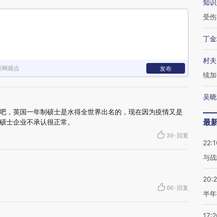
知识
受伤
丁金
村夫
新网观点
发布
续加
吴晓
吧，英国一年制硕士是水得全世界出名的，现在因为疫情又是
最
硕士企业不承认很正常。
39
·
回复
22:1
与战
20:
66
·
回复
半年
17:2