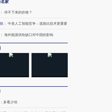
新名家
：
停不下来的价格？
恒
：
中美人工智能竞争：道路比技术更重要
：
海外能源供给缺口对中国的影响
频
客
：
多看少动