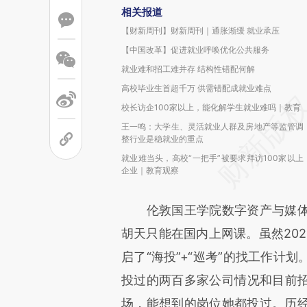
相关报道
【财新周刊】财新周刊｜通胀渐缓 就业承压
【中国改革】促进就业呼唤优化公共服务
就业难和招工难并存 结构性错配何解
高校毕业生首超千万 供需错配成就业难点
校长访企100家以上，能化解学生就业难吗｜教育
王一鸣：大学生、灵活就业人群及房地产等监管调
整行业是稳就业的重点
就业难当头，高校“一把手”被要求拜访100家以上
企业｜教育观察
伦敦国王学院数字资产与媒体
胡天只能在国内上网课。虽然202
启了“海投”+“巡考”的找工作计
投过的两百多家公司情况和目前
场，能想到的岗位她都投过。历经