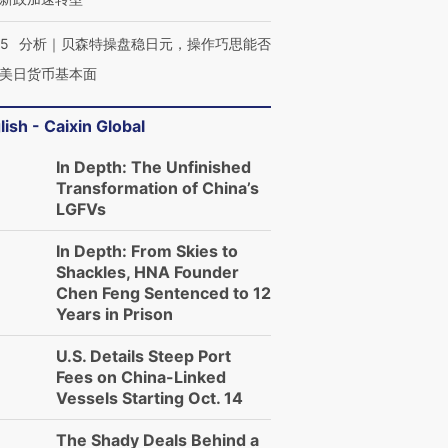
05
分析｜贝森特操盘稳日元，操作巧思能否
美日货币基本面
lish - Caixin Global
In Depth: The Unfinished
Transformation of China’s
LGFVs
In Depth: From Skies to
Shackles, HNA Founder
Chen Feng Sentenced to 12
Years in Prison
U.S. Details Steep Port
Fees on China-Linked
Vessels Starting Oct. 14
The Shady Deals Behind a