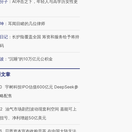
分子
：
AI冲击之下，年轻人与高学历女性更
坤
：
耳闻目睹的几位律师
日记
：
长护险覆盖全国 筹资和服务给予将持
码
波
：
“沉睡”的10万亿元公积金
新文章
0
宇树科技IPO估值600亿元 DeepSeek参
略配售
22
油气市场剧烈波动现套利空间 嘉能可上
扭亏、净利增超50亿美元
6
贝恩资本宣布收购贡茶 在中国大陆无法