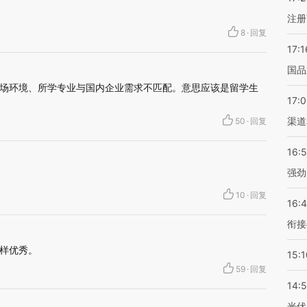
注册
8
·
回复
17:1
国品
场环境、所学专业与国内企业需求不匹配。意思应该是留学生
17:
渠道
50
·
回复
16:
强劲
10
·
回复
16:
衔接
样优秀。
15:1
59
·
回复
14:
光伏