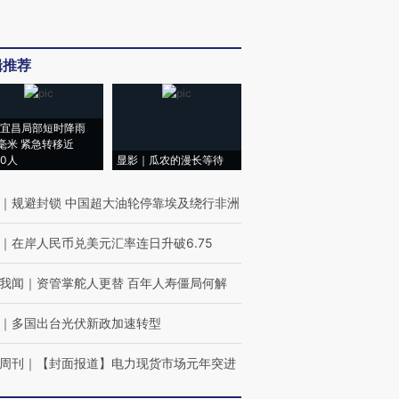
辑推荐
宜昌局部短时降雨
8毫米 紧急转移近
00人
显影｜瓜农的漫长等待
｜
规避封锁 中国超大油轮停靠埃及绕行非洲
｜
在岸人民币兑美元汇率连日升破6.75
我闻
｜
资管掌舵人更替 百年人寿僵局何解
｜
多国出台光伏新政加速转型
周刊
｜
【封面报道】电力现货市场元年突进