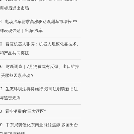
商标后退出市场
6
电动汽车需求高涨驱动澳洲车市增长 中
牌表现强劲｜出海·汽车
00
普渡机器人张涛：机器人规模化靠技术、
和产品共同突破
56
财新调查｜7月消费或有反弹、出口维持
 受哪些因素带动？
42
生态环境法典将施行 最高法明确新旧法
与追责规则
0
看空消费的“三大误区”
59
中东局势催化东南亚能源焦虑 多国出台
新政加速转型