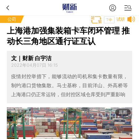
公司
试听
T中
上海港加强集装箱卡车闭环管理 推
动长三角地区通行证互认
文｜财新 白宇洁
2022年04月07日 16:15
疫情封控举措下，能够流动的司机和集卡数量有限，
制约港口货物集散。马士基称，目前洋山、外高桥等
上海港口仍正常运转，但封控区域仓库受到严重影响
原图