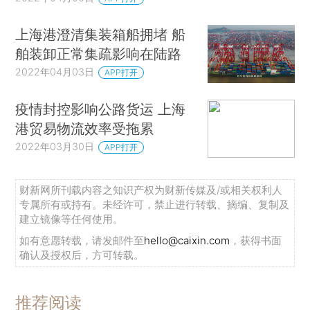
上海港澄清集装箱船拥堵 船
舶装卸正常集疏影响在陆路
2022年04月03日
APP打开
疫情封控影响公路货运 上海
港贸易物流效率受拖累
2022年03月30日
APP打开
财新网所刊载内容之知识产权为财新传媒及/或相关权利人
专属所有或持有。未经许可，禁止进行转载、摘编、复制及
建立镜像等任何使用。
如有意愿转载，请发邮件至
hello@caixin.com
，获得书面
确认及授权后，方可转载。
推荐阅读