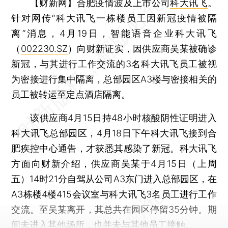
【财新网】
合肥疫情波及上市公司
科大讯飞
。
针对网传“科大讯飞一栋楼员工因新冠疫情被隔
离”消息，4月19日，智能语音企业科大讯飞
（
002230.SZ
）向财新证实，因供应商吴某被确诊
新冠，与其进行工作交流的3名科大讯飞员工被视
为密接进行集中隔离，总部园区A3楼与密接相关的
员工被转运至定点酒店隔离。
该供应商4月15日持48小时核酸阴性证明进入
科大讯飞总部园区，4月18日下午科大讯飞接到合
肥疾控中心通告，才获悉其感染了新冠。科大讯飞
方面向财新介绍，供应商吴某于4月15日（上周
五）14时21分自驾从公司A3东门进入总部园区，在
A3栋楼4楼415会议室与科大讯飞3名员工进行工作
交流。至吴某离开，其总共在园区停留35分钟。期
间未进入其他场所，也并未与其他员工接触。