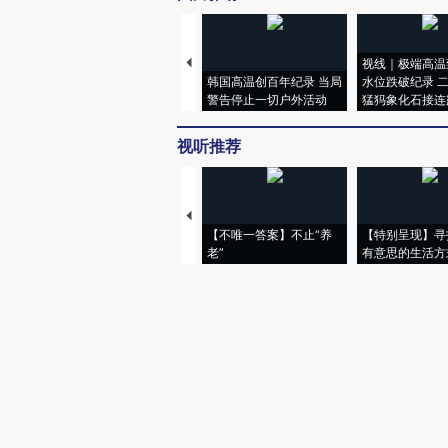
视线｜极端高温
韩国高温创百年纪录 当局
水位跌破纪录 
警告停止一切户外活动
猛犸象化石接连
视听推荐
【不唯一答案】不止“养
【特别呈现】寻
老”
有意思的生活方