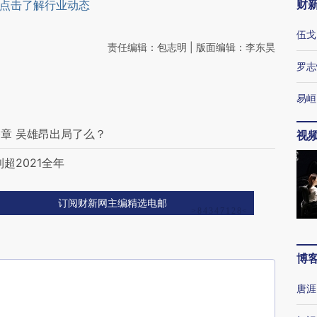
财
点击了解行业动态
伍戈
责任编辑：包志明 | 版面编辑：李东昊
罗志
易峘
章 吴雄昂出局了么？
视
超2021全年
订阅财新网主编精选电邮
博
唐涯