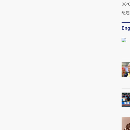
08:
纪违
Eng