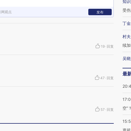
知识
受伤
新网观点
发布
丁金
村夫
续加
19
·
回复
吴晓
最
47
·
回复
20:
17:
空”
57
·
回复
15:
资超