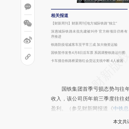
相关报道
【财新周刊】财新周刊|地方城际铁路“独立”
深惠城际铁路未批先建被叫停 官方称项目仍将有
序推进
铁路防疫缩减客车至平常三成 加大物资运输
国铁暂停发售4月8日后车票 系因调整铁路运行图
卡车撞击铁路桥梁致红会货运支线中断 4人被困
国铁集团首季亏损态势与往年
收入，该公司历年前三季度往往
盈利。（参见财新网报道《
中铁总
本文共计