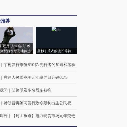
辑推荐
侵”还是“人道危机” 难
撕裂西班牙飞地休达
显影｜瓜农的漫长等待
｜
宇树发行市值610亿 先行者的加速和考验
｜
在岸人民币兑美元汇率连日升破6.75
我闻
｜
艾路明及多名股东被拘
｜
特朗普再签两份行政令限制出生公民权
周刊
｜
【封面报道】电力现货市场元年突进