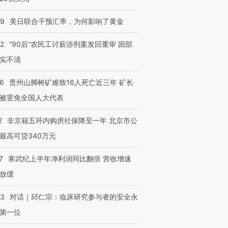
09
美日联合干预汇率，为何影响了黄金
跨国走私7万
视线｜被称为“蟑螂”的印
视线｜“入侵”还是“人道危
检体内含3种
度Z世代 用街头抗争将教
机”？难民潮撕裂西班牙
秘鲁纳斯
32
“90后”农民工讨薪涉刑案发回重审 因部
育部长拱下台
飞地休达
13人遇难
实不清
36
贵州山脚树矿难致16人死亡近三年 矿长
被罢免全国人大代表
进第四届链博
【商旅对话】华住集团
技“链”接产
【特别呈现】寻找100种
CFO：不靠规模取胜，华
【特别呈
2
非京籍五环内购房社保降至一年 北京市公
有意思的生活方式·第三对
住三大增长引擎是什么？
有意思的
最高可贷340万元
7
寒武纪上半年净利润同比翻倍 营收增速
放缓
53
对话｜邱仁宗：临床研究参与者的安全永
第一位