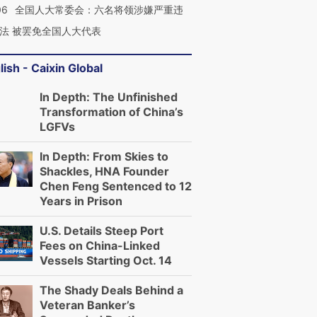
06
全国人大常委会：六名将领涉嫌严重违
法 被罢免全国人大代表
lish - Caixin Global
In Depth: The Unfinished
Transformation of China’s
LGFVs
In Depth: From Skies to
Shackles, HNA Founder
Chen Feng Sentenced to 12
Years in Prison
U.S. Details Steep Port
Fees on China-Linked
Vessels Starting Oct. 14
The Shady Deals Behind a
Veteran Banker’s