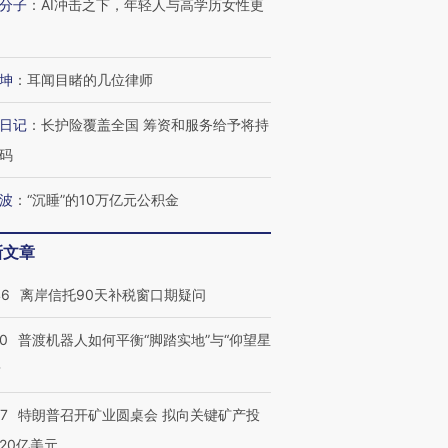
分子
：
AI冲击之下，年轻人与高学历女性更
坤
：
耳闻目睹的几位律师
日记
：
长护险覆盖全国 筹资和服务给予将持
码
波
：
“沉睡”的10万亿元公积金
新文章
46
离岸信托90天补税窗口期疑问
00
普渡机器人如何平衡“脚踏实地”与“仰望星
？
57
特朗普召开矿业圆桌会 拟向关键矿产投
20亿美元