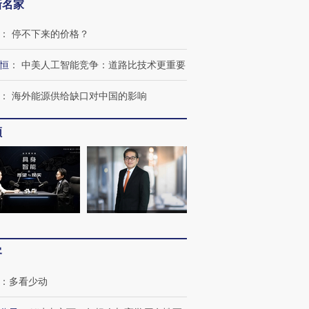
新名家
：
停不下来的价格？
恒
：
中美人工智能竞争：道路比技术更重要
：
海外能源供给缺口对中国的影响
频
客
：
多看少动