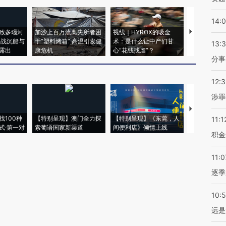
14:
致多瑙河
加沙上百万流离失所者困
视线｜HYROX的吸金
马航飞行员
二战沉船与
于“塑料烤箱” 高温引发健
术：是什么让中产们甘
粒摇头丸 尿
13:
露出
康危机
心“花钱找虐”？
毒品
分事
12:
涉罪
【推广】走
找100种
【特别呈现】澳门全力探
【特别呈现】《东莞，人
会，让数智科
11:1
式·第一对
索葡语国家新渠道
间便利店》倾情上线
业
积金
11:0
逐季
10:
远是