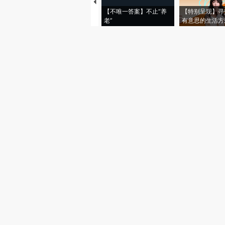
【不唯一答案】不止“养
【特别呈现】寻
老”
有意思的生活方