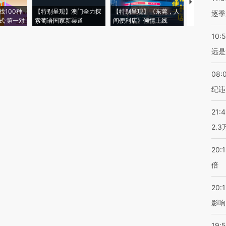
【推广】走
找100种
【特别呈现】澳门全力探
【特别呈现】《东莞，人
会，让数智科
逐季
式·第一对
索葡语国家新渠道
间便利店》倾情上线
业
10:
远是
08:
纪违
21:
2.
20:
倍
20:1
影响
19:5