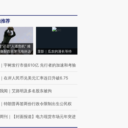
辑推荐
侵”还是“人道危机” 难
撕裂西班牙飞地休达
显影｜瓜农的漫长等待
｜
宇树发行市值610亿 先行者的加速和考验
｜
在岸人民币兑美元汇率连日升破6.75
我闻
｜
艾路明及多名股东被拘
｜
特朗普再签两份行政令限制出生公民权
周刊
｜
【封面报道】电力现货市场元年突进