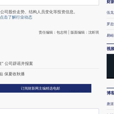
财
阅公司股价走势、结构人员变化等投资信息。
伍戈
点击了解行业动态
罗志
责任编辑：包志明 | 版面编辑：沈昕琪
易峘
视
” 公司辟谣并报案
贴 保夏收秋播
订阅财新网主编精选电邮
博
唐涯