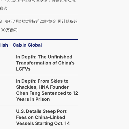
多久
8
央行7月继续增持近20吨黄金 累计储备超
600万盎司
lish - Caixin Global
In Depth: The Unfinished
Transformation of China’s
LGFVs
In Depth: From Skies to
Shackles, HNA Founder
Chen Feng Sentenced to 12
Years in Prison
U.S. Details Steep Port
Fees on China-Linked
Vessels Starting Oct. 14