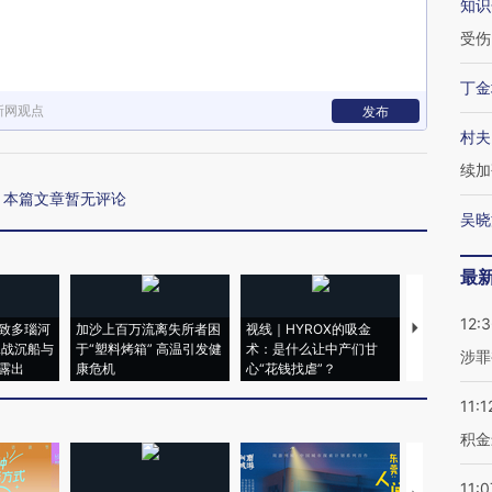
知识
受伤
丁金
新网观点
发布
村夫
续加
本篇文章暂无评论
吴晓
最
12:
致多瑙河
加沙上百万流离失所者困
视线｜HYROX的吸金
马航飞行员
二战沉船与
于“塑料烤箱” 高温引发健
术：是什么让中产们甘
粒摇头丸 尿
涉罪
露出
康危机
心“花钱找虐”？
毒品
11:1
积金
11:0