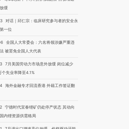
进第四届链博
【商旅对话】华住集团
技“链”接产
【特别呈现】寻找100种
CFO：不靠规模取胜，华
【特别呈
放缓
有意思的生活方式·第三对
住三大增长引擎是什么？
有意思的
53
对话｜邱仁宗：临床研究参与者的安全永
第一位
06
全国人大常委会：六名将领涉嫌严重违
法 被罢免全国人大代表
43
7月美国劳动力市场意外放缓 岗位减少
3万个失业率降至4.1%
14
海外金融专才回流香港 外籍工作签证翻
2
宁德时代宜春锂矿仍处停产状态 其动向
国内锂资源供需格局
1
7月进出口增速高位放缓，价格驱动还能