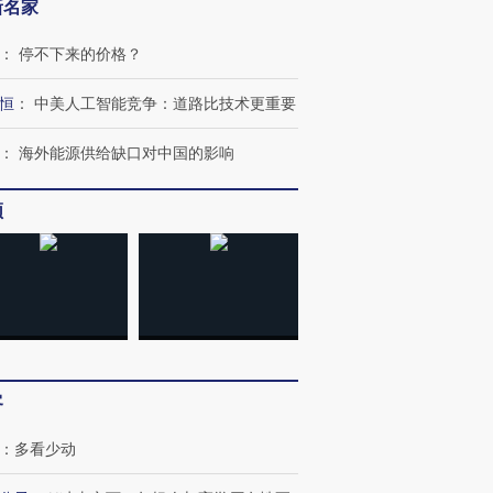
新名家
：
停不下来的价格？
恒
：
中美人工智能竞争：道路比技术更重要
：
海外能源供给缺口对中国的影响
频
客
：
多看少动