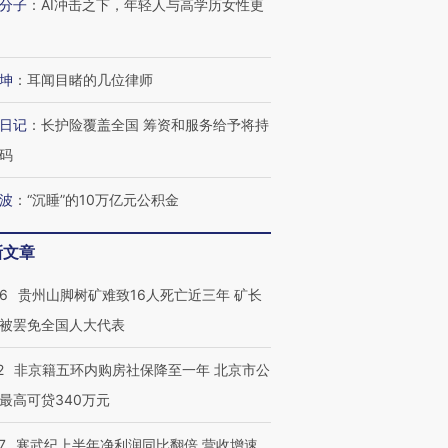
分子
：
AI冲击之下，年轻人与高学历女性更
坤
：
耳闻目睹的几位律师
日记
：
长护险覆盖全国 筹资和服务给予将持
码
波
：
“沉睡”的10万亿元公积金
新文章
36
贵州山脚树矿难致16人死亡近三年 矿长
跨国走私7万
视线｜被称为“蟑螂”的印
视线｜“入侵”还是“人道危
检体内含3种
度Z世代 用街头抗争将教
机”？难民潮撕裂西班牙
秘鲁纳斯
被罢免全国人大代表
育部长拱下台
飞地休达
13人遇难
2
非京籍五环内购房社保降至一年 北京市公
最高可贷340万元
7
寒武纪上半年净利润同比翻倍 营收增速