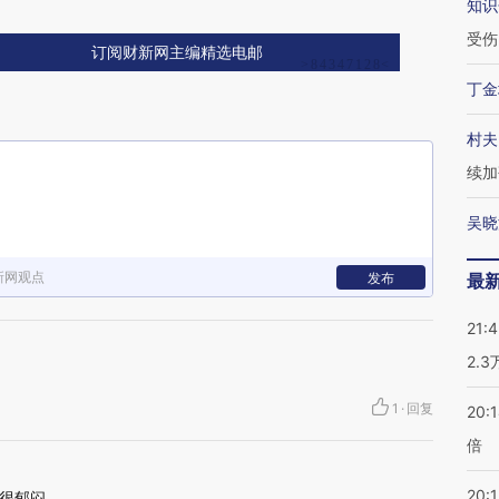
知识
受伤
订阅财新网主编精选电邮
丁金
村夫
续加
吴晓
新网观点
发布
最
21:
2.
1
·
回复
20:
倍
20:1
很郁闷