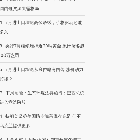
国内锂资源供需格局
1
7月进出口增速高位放缓，价格驱动还能
多久
8
央行7月继续增持近20吨黄金 累计储备超
600万盎司
5
7月进出口增速从高位略有回落 涨价动力
持续？
跨国走私7万
视线｜被称为“蟑螂”的印
视线｜“入侵”还是“人道危
检体内含3种
度Z世代 用街头抗争将教
机”？难民潮撕裂西班牙
秘鲁纳斯
07
下周前瞻：生态环境法典施行；巴西总统
育部长拱下台
飞地休达
13人遇难
进入竞选阶段
1
特朗普坚称美国防空弹药库存充足 但不
乌克兰提供更多
进第四届链博
【商旅对话】华住集团
技“链”接产
【特别呈现】寻找100种
CFO：不靠规模取胜，华
【特别呈
24
人事观察｜上海55岁女副市长解冬进京