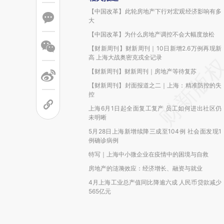
【中国改革】此轮房地产下行对宏观经济影响有多
大
【中国改革】为什么房地产调控不会大幅度放松
【财新周刊】财新周刊｜10日新增2.6万例再现新
高 上海大战奥密克戎全记录
【财新周刊】财新周刊｜房地产等待复苏
【财新周刊】封面报道之二｜上海：精准防控的失
控
上海6月1日起全面复工复产 员工如何进出社区仍
未明晰
5月28日上海新增续降三成至104例 社会面发现1
例确诊病例
特写｜上海中小微企业在疫情中的困境与自救
房地产的涟漪效应：经济增长、融资与就业
4月上海工业总产值同比降逾六成 人民币贷款减少
565亿元