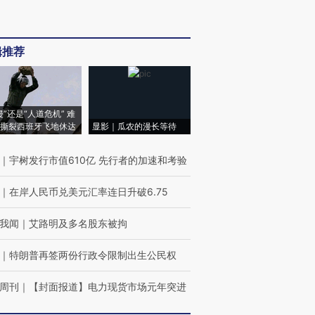
辑推荐
侵”还是“人道危机” 难
撕裂西班牙飞地休达
显影｜瓜农的漫长等待
｜
宇树发行市值610亿 先行者的加速和考验
｜
在岸人民币兑美元汇率连日升破6.75
我闻
｜
艾路明及多名股东被拘
｜
特朗普再签两份行政令限制出生公民权
周刊
｜
【封面报道】电力现货市场元年突进