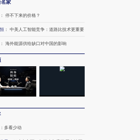
新名家
：
停不下来的价格？
恒
：
中美人工智能竞争：道路比技术更重要
：
海外能源供给缺口对中国的影响
频
客
：
多看少动