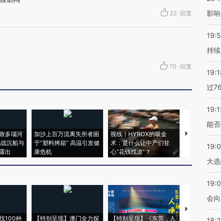
影响
22
·
回复
19:5
持续
70
·
回复
19:1
过7
19:1
能否
致多瑙河
加沙上百万流离失所者困
视线｜HYROX的吸金
马航飞行员
二战沉船与
于“塑料烤箱” 高温引发健
术：是什么让中产们甘
粒摇头丸 尿
19:
露出
康危机
心“花钱找虐”？
毒品
大选
19:0
会向
【推广】走
找100种
【特别呈现】澳门全力探
【特别呈现】《东莞，人
会，让数智科
18: