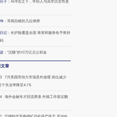
分子
：
AI冲击之下，年轻人与高学历女性更
坤
：
耳闻目睹的几位律师
日记
：
长护险覆盖全国 筹资和服务给予将持
码
波
：
“沉睡”的10万亿元公积金
新文章
43
7月美国劳动力市场意外放缓 岗位减少
3万个失业率降至4.1%
14
海外金融专才回流香港 外籍工作签证翻
2
宁德时代宜春锂矿仍处停产状态 其动向