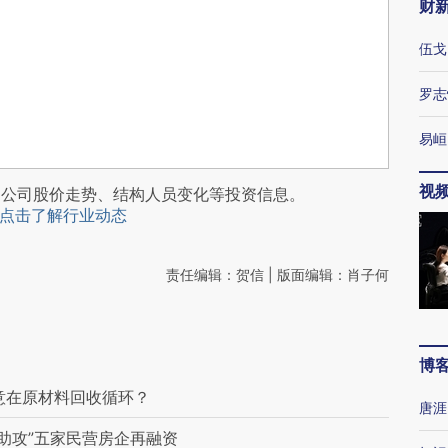
财
伍戈
罗志
易峘
视
阅公司股价走势、结构人员变化等投资信息。
点击了解行业动态
责任编辑：贺信 | 版面编辑：肖子何
博
意在原材料回收循环？
唐涯
助攻”五家民营房企再融资