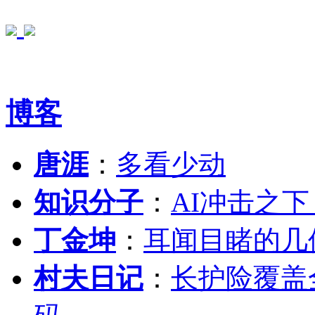
博客
唐涯
：
多看少动
知识分子
：
AI冲击之
丁金坤
：
耳闻目睹的几
村夫日记
：
长护险覆盖