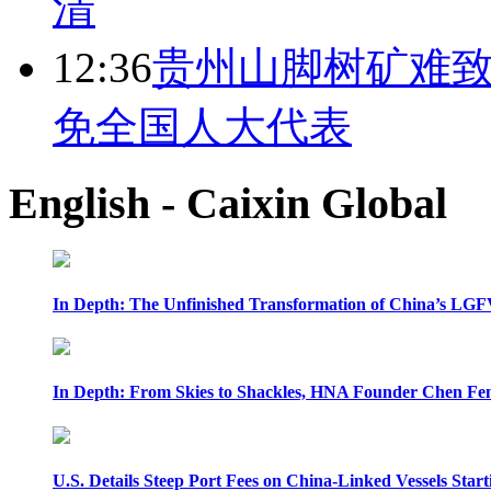
清
12:36
贵州山脚树矿难致
免全国人大代表
English - Caixin Global
In Depth: The Unfinished Transformation of China’s LGF
In Depth: From Skies to Shackles, HNA Founder Chen Feng
U.S. Details Steep Port Fees on China-Linked Vessels Start