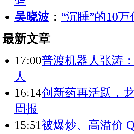
码
吴晓波
：
“沉睡”的10
最新文章
17:00
普渡机器人张涛
人
16:14
创新药再活跃，
周报
15:51
被爆炒、高溢价 Q