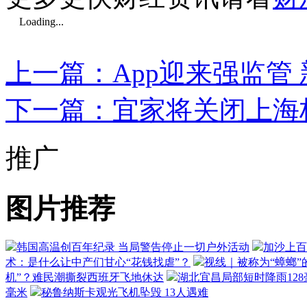
Loading...
上一篇：App迎来强监管
下一篇：宜家将关闭上海
推广
图片推荐
韩国高温创百年纪录 当局警告停止一切户外活动
加沙上百
术：是什么让中产们甘心“花钱找虐”？
视线｜被称为“蟑螂”
机”？难民潮撕裂西班牙飞地休达
湖北宜昌局部短时降雨128毫
毫米
秘鲁纳斯卡观光飞机坠毁 13人遇难