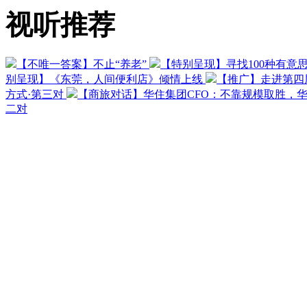
视听推荐
【不唯一答案】不止“养老”
【特别呈现】寻找100种有意
别呈现】《东莞，人间便利店》倾情上线
【推广】走进第四
方式·第三对
【商旅对话】华住集团CFO：不靠规模取胜，
二对