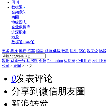
周刊
数据通
金融我闻
商圈
地缘图志
企业数据库
沪深股市
港股
数据通Claw🦞
更多
科技
地产
汽车
消费
能源
健康
环科
民生
ESG
数字说
比
数据
财新一线
私房课
会议
Promotion
运动家
企业用户
应用下
公司
>
要闻
>
正文
0
发表评论
分享到微信朋友圈
新浪转发