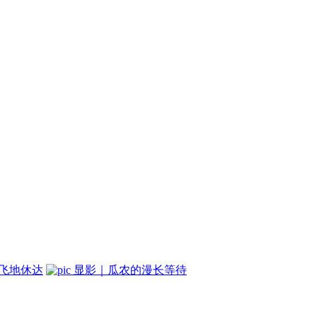
牙飞地休达
显影｜瓜农的漫长等待