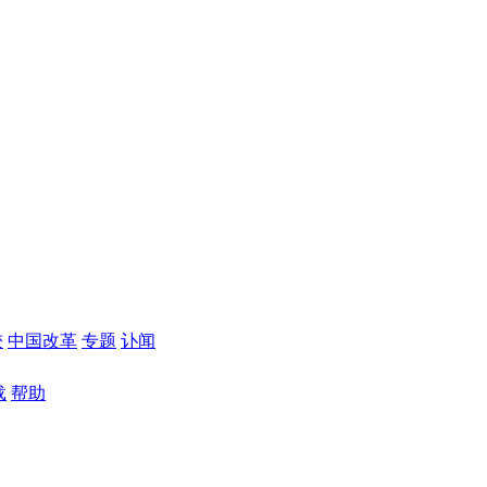
较
中国改革
专题
讣闻
载
帮助