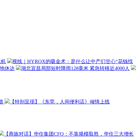
危机
视线｜HYROX的吸金术：是什么让中产们甘心“花钱找
飞地休达
湖北宜昌局部短时降雨128毫米 紧急转移近4000人
道
【特别呈现】《东莞，人间便利店》倾情上线
【商旅对话】华住集团CFO：不靠规模取胜，华住三大增长