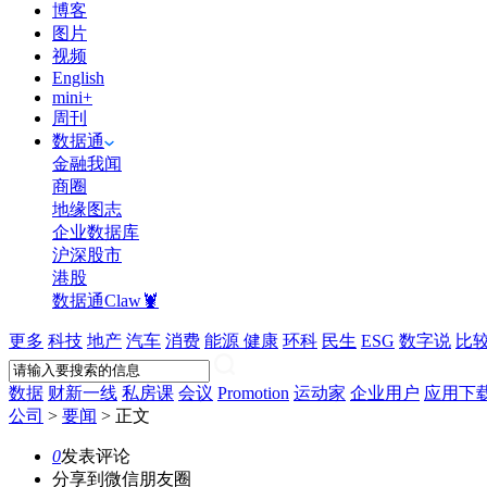
博客
图片
视频
English
mini+
周刊
数据通
金融我闻
商圈
地缘图志
企业数据库
沪深股市
港股
数据通Claw🦞
更多
科技
地产
汽车
消费
能源
健康
环科
民生
ESG
数字说
比
数据
财新一线
私房课
会议
Promotion
运动家
企业用户
应用下
公司
>
要闻
>
正文
0
发表评论
分享到微信朋友圈