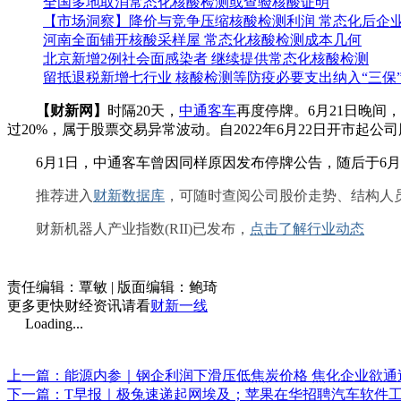
全国多地取消常态化核酸检测或查验核酸证明
【市场洞察】降价与竞争压缩核酸检测利润 常态化后企
河南全面铺开核酸采样屋 常态化核酸检测成本几何
北京新增2例社会面感染者 继续提供常态化核酸检测
留抵退税新增七行业 核酸检测等防疫必要支出纳入“三保
【财新网】
时隔20天，
中通客车
再度停牌。6月21日晚间
过20%，属于股票交易异常波动。自2022年6月22日开市起
6月1日，中通客车曾因同样原因发布停牌公告，随后于6月
推荐进入
财新数据库
，可随时查阅公司股价走势、结构人
财新机器人产业指数(RII)已发布，
点击了解行业动态
责任编辑：覃敏 | 版面编辑：鲍琦
更多更快财经资讯请看
财新一线
Loading...
上一篇：能源内参｜钢企利润下滑压低焦炭价格 焦化企业欲通过
下一篇：T早报｜极兔速递起网埃及；苹果在华招聘汽车软件工