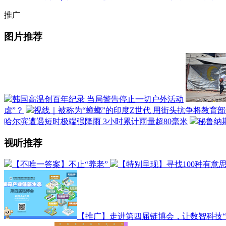
推广
图片推荐
韩国高温创百年纪录 当局警告停止一切户外活动
虐”？
视线｜被称为“蟑螂”的印度Z世代 用街头抗争将教育
哈尔滨遭遇短时极端强降雨 3小时累计雨量超80毫米
秘鲁纳
视听推荐
【不唯一答案】不止“养老”
【特别呈现】寻找100种有意
【推广】走进第四届链博会，让数智科技“