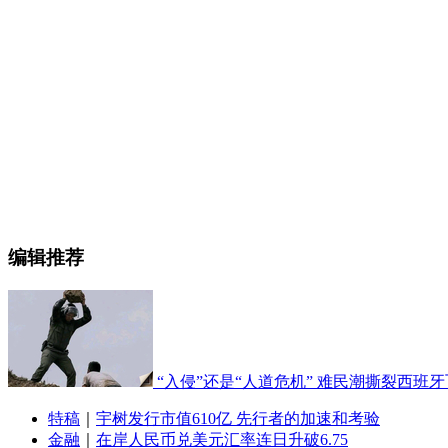
编辑推荐
“入侵”还是“人道危机” 难民潮撕裂西班
特稿
｜
宇树发行市值610亿 先行者的加速和考验
金融
｜
在岸人民币兑美元汇率连日升破6.75