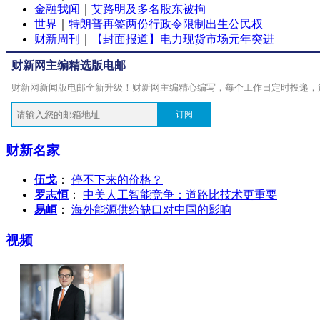
金融我闻
｜
艾路明及多名股东被拘
世界
｜
特朗普再签两份行政令限制出生公民权
财新周刊
｜
【封面报道】电力现货市场元年突进
财新网主编精选版电邮
财新网新闻版电邮全新升级！财新网主编精心编写，每个工作日定时投递，
订阅
财新名家
伍戈
：
停不下来的价格？
罗志恒
：
中美人工智能竞争：道路比技术更重要
易峘
：
海外能源供给缺口对中国的影响
视频