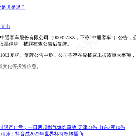
业是进是退？
”支出
，中通客车股份有限公司（000957.SZ，下称“中通客车”）公
公司股票停牌，披露核查公告后复牌。
10日复牌。复牌公告中称，公司不存在应披露未披露重大事项
员变化等投资信息。
限产止亏；一日两起燃气爆炸事故 天津23伤 山东3死10伤
程师；抖音成2022年世界杯持权转播商