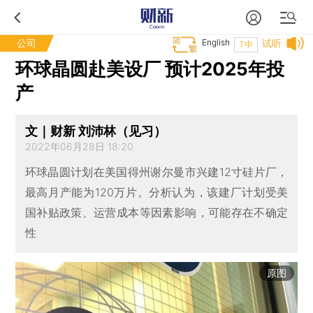
公司
English
试听
T中
环球晶圆赴美设厂 预计2025年投
产
文｜财新 刘沛林（见习）
2022年06月28日 18:20
环球晶圆计划在美国得州谢尔曼市兴建12寸硅片厂，
最高月产能为120万片。分析认为，该建厂计划受美
国补贴政策、运营成本等因素影响，可能存在不确定
性
原图