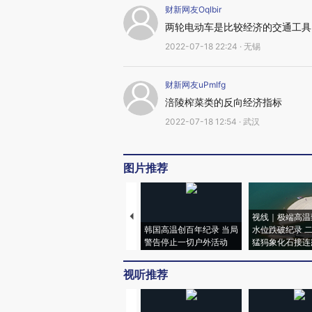
财新网友OqIbir
两轮电动车是比较经济的交通工具
2022-07-18 22:24 · 无锡
财新网友uPmIfg
涪陵榨菜类的反向经济指标
2022-07-18 12:54 · 武汉
图片推荐
视线｜极端高温
韩国高温创百年纪录 当局
水位跌破纪录 
警告停止一切户外活动
猛犸象化石接连
视听推荐