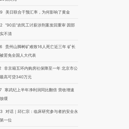
09
美日联合干预汇率，为何影响了黄金
32
“90后”农民工讨薪涉刑案发回重审 因部
实不清
36
贵州山脚树矿难致16人死亡近三年 矿长
被罢免全国人大代表
2
非京籍五环内购房社保降至一年 北京市公
最高可贷340万元
7
寒武纪上半年净利润同比翻倍 营收增速
跨国走私7万
视线｜被称为“蟑螂”的印
视线｜“入侵”还是“人道危
检体内含3种
度Z世代 用街头抗争将教
机”？难民潮撕裂西班牙
秘鲁纳斯
放缓
育部长拱下台
飞地休达
13人遇难
53
对话｜邱仁宗：临床研究参与者的安全永
第一位