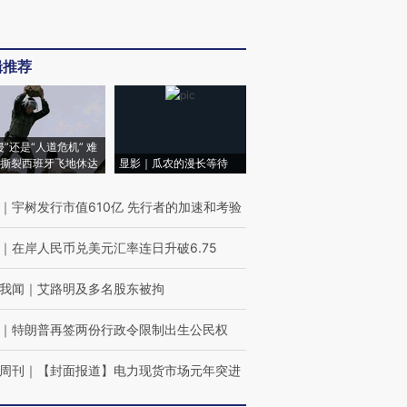
辑推荐
侵”还是“人道危机” 难
撕裂西班牙飞地休达
显影｜瓜农的漫长等待
｜
宇树发行市值610亿 先行者的加速和考验
｜
在岸人民币兑美元汇率连日升破6.75
我闻
｜
艾路明及多名股东被拘
｜
特朗普再签两份行政令限制出生公民权
周刊
｜
【封面报道】电力现货市场元年突进