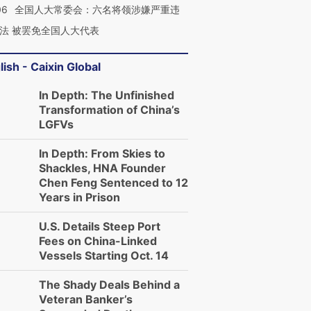
06
全国人大常委会：六名将领涉嫌严重违
进第四届链博
【商旅对话】华住集团
技“链”接产
【特别呈现】寻找100种
CFO：不靠规模取胜，华
【特别呈
法 被罢免全国人大代表
有意思的生活方式·第三对
住三大增长引擎是什么？
有意思的
lish - Caixin Global
In Depth: The Unfinished
Transformation of China’s
LGFVs
In Depth: From Skies to
Shackles, HNA Founder
Chen Feng Sentenced to 12
Years in Prison
U.S. Details Steep Port
Fees on China-Linked
Vessels Starting Oct. 14
The Shady Deals Behind a
Veteran Banker’s