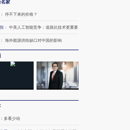
新名家
：
停不下来的价格？
恒
：
中美人工智能竞争：道路比技术更重要
：
海外能源供给缺口对中国的影响
频
客
：
多看少动