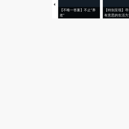
【不唯一答案】不止“养
【特别呈现】寻
老”
有意思的生活方