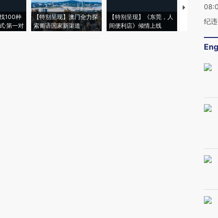
08:
【推广】走
找100种
【特别呈现】澳门全力探
【特别呈现】《东莞，人
会，让数智科
纪违
式·第一对
索葡语国家新渠道
间便利店》倾情上线
业
Eng