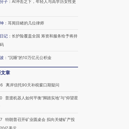
分子
：
AI冲击之下，年轻人与高学历女性更
坤
：
耳闻目睹的几位律师
日记
：
长护险覆盖全国 筹资和服务给予将持
码
波
：
“沉睡”的10万亿元公积金
新文章
46
离岸信托90天补税窗口期疑问
00
普渡机器人如何平衡“脚踏实地”与“仰望星
？
57
特朗普召开矿业圆桌会 拟向关键矿产投
20亿美元