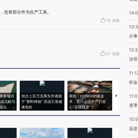
，也有部分作为生产工具。
14:
15
·
回复
13:
分事
12:
27
·
回复
涉罪
11:1
积金
11:0
致多瑙河
加沙上百万流离失所者困
视线｜HYROX的吸金
马航飞行员
二战沉船与
于“塑料烤箱” 高温引发健
术：是什么让中产们甘
粒摇头丸 尿
逐季
露出
康危机
心“花钱找虐”？
毒品
10:
远是