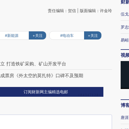
财
责任编辑：贺信 | 版面编辑：许金玲
伍戈
罗志
#新能源
+关注
#电动车
+关注
易峘
视
立 打造铁矿采购、矿山开发平台
九成票房《外太空的莫扎特》口碑不及预期
订阅财新网主编精选电邮
博
唐涯