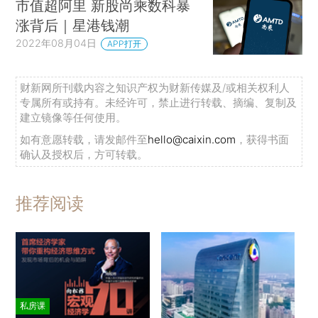
市值超阿里 新股尚乘数科暴
涨背后｜星港钱潮
2022年08月04日
APP打开
财新网所刊载内容之知识产权为财新传媒及/或相关权利人
专属所有或持有。未经许可，禁止进行转载、摘编、复制及
建立镜像等任何使用。
如有意愿转载，请发邮件至
hello@caixin.com
，获得书面
确认及授权后，方可转载。
推荐阅读
私房课