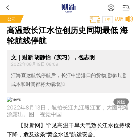
公司
试听
T中
高温致长江水位创历史同期最低 海
轮航线停航
文｜财新 胡静怡（实习），包志明
2022年08月19日 08:09
江海直达航线停航后，长江中游港口的货物运输出运
成本和时间都将大幅增加
原图
2022年8月13日，航拍长江九江段江面，大面积滩
涂露出。图：视觉中国
【财新网】
罕见高温干旱天气致长江水位持续
下降，危及这条“黄金水道”航运安全。