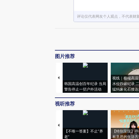
评论仅代表网友个人观点，不代表财
图片推荐
视线｜极端高温
韩国高温创百年纪录 当局
水位跌破纪录 
警告停止一切户外活动
猛犸象化石接连
视听推荐
【不唯一答案】不止“养
【特别呈现】寻
老”
有意思的生活方