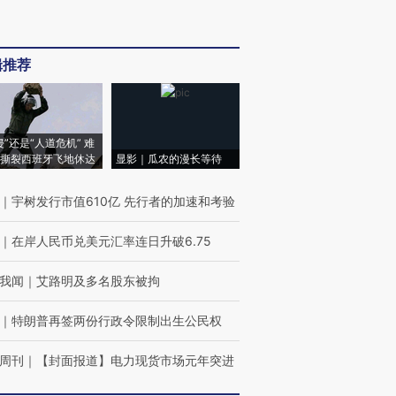
辑推荐
侵”还是“人道危机” 难
撕裂西班牙飞地休达
显影｜瓜农的漫长等待
｜
宇树发行市值610亿 先行者的加速和考验
｜
在岸人民币兑美元汇率连日升破6.75
我闻
｜
艾路明及多名股东被拘
｜
特朗普再签两份行政令限制出生公民权
周刊
｜
【封面报道】电力现货市场元年突进