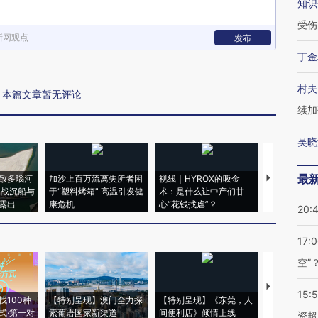
知识
受伤
新网观点
发布
丁金
村夫
本篇文章暂无评论
续加
吴晓
最
致多瑙河
加沙上百万流离失所者困
视线｜HYROX的吸金
马航飞行员
二战沉船与
于“塑料烤箱” 高温引发健
术：是什么让中产们甘
粒摇头丸 尿
露出
康危机
心“花钱找虐”？
毒品
20:
17:
空”
【推广】走
15:
找100种
【特别呈现】澳门全力探
【特别呈现】《东莞，人
会，让数智科
式·第一对
索葡语国家新渠道
间便利店》倾情上线
业
资超