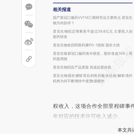
相关报道
国产新冠口服药VV116三期研究达主要终点 君实生
物为何跌停？
君实生物拟定增募资不超过39.8亿元 主要投入创
新药研发
君实生物收回阿斯利康PD-1授权 股价大跌
君实生物新冠口服药海外获批，股价涨超16%｜医
药股周报
君实生物回应产品质疑 风波起股价跌
君实生物股价腰斩背后的医药板块估值/解析境外
机构为何不断增持中债|数据精华
权收入，这项合作全部里程碑事件于
年对应的技术许可收入减少。
本文共计