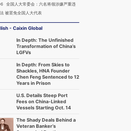
06
全国人大常委会：六名将领涉嫌严重违
法 被罢免全国人大代表
lish - Caixin Global
In Depth: The Unfinished
Transformation of China’s
LGFVs
In Depth: From Skies to
Shackles, HNA Founder
Chen Feng Sentenced to 12
Years in Prison
U.S. Details Steep Port
Fees on China-Linked
Vessels Starting Oct. 14
The Shady Deals Behind a
Veteran Banker’s