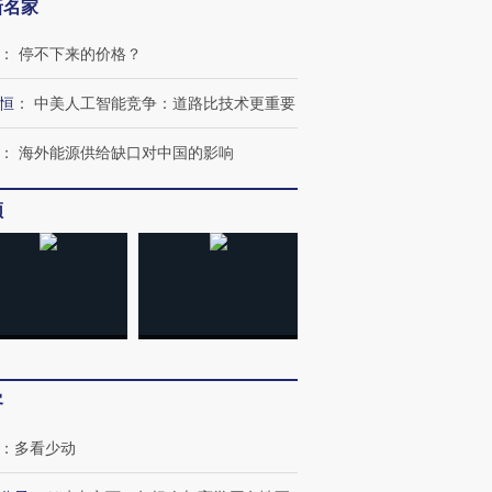
新名家
：
停不下来的价格？
恒
：
中美人工智能竞争：道路比技术更重要
：
海外能源供给缺口对中国的影响
频
客
：
多看少动