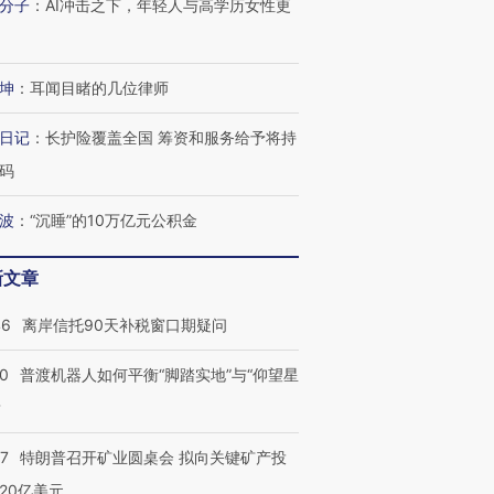
分子
：
AI冲击之下，年轻人与高学历女性更
坤
：
耳闻目睹的几位律师
日记
：
长护险覆盖全国 筹资和服务给予将持
码
波
：
“沉睡”的10万亿元公积金
新文章
跨国走私7万
视线｜被称为“蟑螂”的印
视线｜“入侵”还是“人道危
检体内含3种
度Z世代 用街头抗争将教
机”？难民潮撕裂西班牙
秘鲁纳斯
育部长拱下台
飞地休达
13人遇难
46
离岸信托90天补税窗口期疑问
00
普渡机器人如何平衡“脚踏实地”与“仰望星
？
进第四届链博
【商旅对话】华住集团
57
特朗普召开矿业圆桌会 拟向关键矿产投
技“链”接产
【特别呈现】寻找100种
CFO：不靠规模取胜，华
【特别呈
有意思的生活方式·第三对
住三大增长引擎是什么？
有意思的
20亿美元