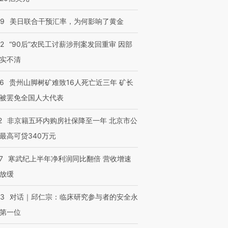
09
美日联合干预汇率，为何影响了黄金
32
“90后”农民工讨薪涉刑案发回重审 因部
实不清
36
贵州山脚树矿难致16人死亡近三年 矿长
被罢免全国人大代表
2
非京籍五环内购房社保降至一年 北京市公
最高可贷340万元
7
寒武纪上半年净利润同比翻倍 营收增速
放缓
53
对话｜邱仁宗：临床研究参与者的安全永
第一位