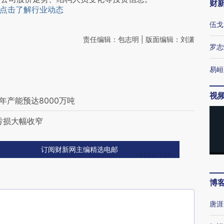
财
点击了解行业动态
伍戈
责任编辑：包志明 | 版面编辑：刘潇
罗志
易峘
视
年产能预达8000万吨
亏损大幅收窄
订阅财新网主编精选电邮
博
唐涯