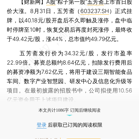
【财新网】
A股
“粽子第一股”
五芳斋
上市首日股
价大涨。8月31日，五芳斋（
603237.SH
）正式挂
牌，以40.18元/股开盘后不久即触及涨停，盘中临
时停牌至10时，恢复交易后再度封死涨停，最终收
于49.42元/股，涨44%，总市值约49.79亿元。
五芳斋发行价为34.32元/股，发行市盈率
22.99倍。募资总额约8.64亿元，扣除发行费用后
的募资净额为7.62亿元，将用于建设三期智能食品
车间、数字产业智慧园、研发中心及信息化升级等
项目。在最初披露的招股书中，公司拟使用10.56
亿元资金用于上述项目建设。
本文共计1086字 订阅后继续阅读
登录
后获取已订阅的阅读权限