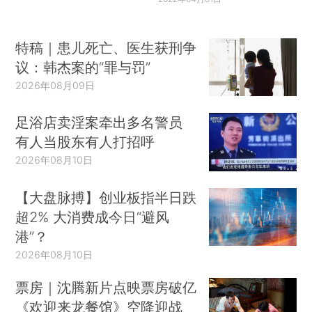
特稿｜患儿死亡、医生获刑争
议：韩杰案的“罪与罚”
2026年08月09日
足浴店卖淫案牵出多名警员
有人当股东有人打招呼
2026年08月10日
【大盘脉搏】创业板指半日跌
超2% 大消费成今日“避风
港”？
2026年08月10日
票房｜沈腾新片点映票房破亿
《欢迎来龙餐馆》空降迎战