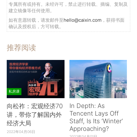
专属所有或持有。未经许可，禁止进行转载、摘编、复制及
建立镜像等任何使用。
如有意愿转载，请发邮件至
hello@caixin.com
，获得书面
确认及授权后，方可转载。
推荐阅读
私房课
In Depth: As
向松祚：宏观经济70
Tencent Lays Off
讲，带你了解国内外
Staff, Is Its ‘Winter’
经济大局
Approaching?
2022年04月06日
2022年04月01日