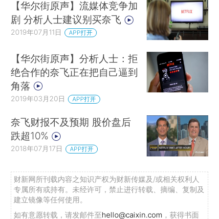
【华尔街原声】流媒体竞争加
剧 分析人士建议别买奈飞
2019年07月11日
APP打开
【华尔街原声】分析人士：拒
绝合作的奈飞正在把自己逼到
角落
2019年03月20日
APP打开
奈飞财报不及预期 股价盘后
跌超10%
2018年07月17日
APP打开
财新网所刊载内容之知识产权为财新传媒及/或相关权利人
专属所有或持有。未经许可，禁止进行转载、摘编、复制及
建立镜像等任何使用。
如有意愿转载，请发邮件至
hello@caixin.com
，获得书面