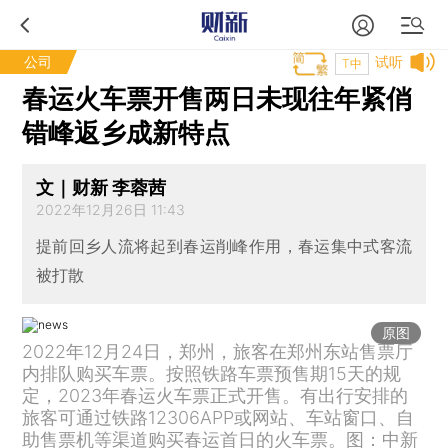
公司
试听
T中
春运火车票开售两日未现往年紧俏
错峰返乡成新特点
文｜财新 李蓉茜
2022年12月26日 11:43
提前回乡人流将起到春运削峰作用，春运集中式客流
被打散
原图
2022年12月24日，郑州，旅客在郑州东站售票厅
内排队购买车票。按照铁路车票预售期15天的规
定，2023年春运火车票正式开售。有出行安排的
旅客可通过铁路12306APP或网站、车站窗口、自
助售票机等渠道购买春运首日的火车票。图：中新