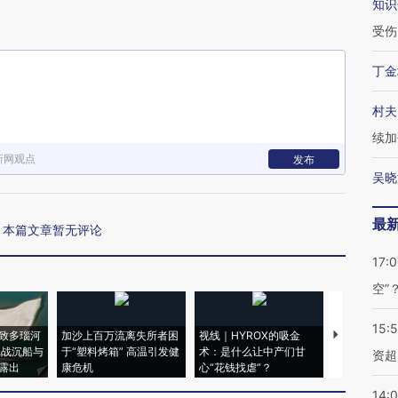
知识
受伤
丁金
村夫
续加
新网观点
发布
吴晓
最
本篇文章暂无评论
17:
空”
15:
致多瑙河
加沙上百万流离失所者困
视线｜HYROX的吸金
马航飞行员
二战沉船与
于“塑料烤箱” 高温引发健
术：是什么让中产们甘
粒摇头丸 尿
资超
露出
康危机
心“花钱找虐”？
毒品
14: