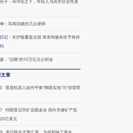
分子
：
AI冲击之下，年轻人与高学历女性更
坤
：
耳闻目睹的几位律师
日记
：
长护险覆盖全国 筹资和服务给予将持
码
波
：
“沉睡”的10万亿元公积金
新文章
00
普渡机器人如何平衡“脚踏实地”与“仰望星
？
57
特朗普召开矿业圆桌会 拟向关键矿产投
跨国走私7万
视线｜被称为“蟑螂”的印
视线｜“入侵”还是“人道危
检体内含3种
度Z世代 用街头抗争将教
机”？难民潮撕裂西班牙
秘鲁纳斯
20亿美元
育部长拱下台
飞地休达
13人遇难
09
美日联合干预汇率，为何影响了黄金