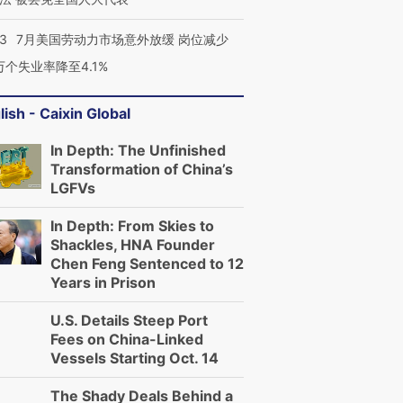
43
7月美国劳动力市场意外放缓 岗位减少
3万个失业率降至4.1%
lish - Caixin Global
In Depth: The Unfinished
Transformation of China’s
LGFVs
In Depth: From Skies to
Shackles, HNA Founder
Chen Feng Sentenced to 12
Years in Prison
U.S. Details Steep Port
Fees on China-Linked
Vessels Starting Oct. 14
The Shady Deals Behind a