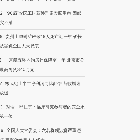
32
“90后”农民工讨薪涉刑案发回重审 因部
实不清
进第四届链博
【商旅对话】华住集团
技“链”接产
【特别呈现】寻找100种
CFO：不靠规模取胜，华
【特别呈
36
贵州山脚树矿难致16人死亡近三年 矿长
有意思的生活方式·第三对
住三大增长引擎是什么？
有意思的
被罢免全国人大代表
2
非京籍五环内购房社保降至一年 北京市公
最高可贷340万元
7
寒武纪上半年净利润同比翻倍 营收增速
放缓
53
对话｜邱仁宗：临床研究参与者的安全永
第一位
06
全国人大常委会：六名将领涉嫌严重违
法 被罢免全国人大代表