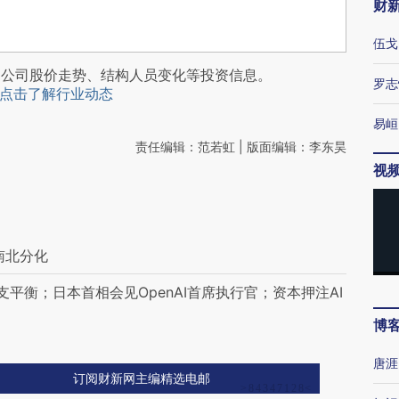
财
伍戈
阅公司股价走势、结构人员变化等投资信息。
罗志
点击了解行业动态
易峘
责任编辑：范若虹 | 版面编辑：李东昊
视
南北分化
平衡；日本首相会见OpenAI首席执行官；资本押注AI
博
唐涯
订阅财新网主编精选电邮