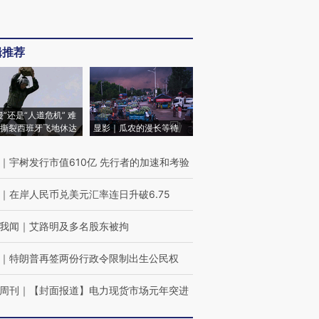
辑推荐
侵”还是“人道危机” 难
撕裂西班牙飞地休达
显影｜瓜农的漫长等待
｜
宇树发行市值610亿 先行者的加速和考验
｜
在岸人民币兑美元汇率连日升破6.75
我闻
｜
艾路明及多名股东被拘
｜
特朗普再签两份行政令限制出生公民权
周刊
｜
【封面报道】电力现货市场元年突进