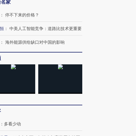
新名家
：
停不下来的价格？
恒
：
中美人工智能竞争：道路比技术更重要
：
海外能源供给缺口对中国的影响
频
客
：
多看少动