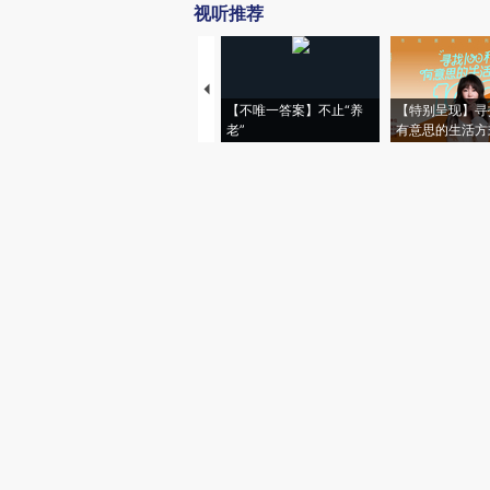
视听推荐
【不唯一答案】不止“养
【特别呈现】寻
老”
有意思的生活方