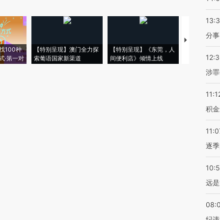
13:
分事
【推广】走
找100种
【特别呈现】澳门全力探
【特别呈现】《东莞，人
会，让数智科
12:
式·第一对
索葡语国家新渠道
间便利店》倾情上线
业
涉罪
11:1
积金
11:0
逐季
10:
远是
08:
纪违