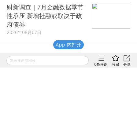
财新调查｜7月金融数据季节
性承压 新增社融或取决于政
府债券
2026年08月07日
App 内打开
财新移动
发表评论得积分
0
条评论
收藏
分享
财新
财新周刊
Caixin
登录
网页版
订阅电邮
|
|
Copyright 财新网 All Rights Reserved