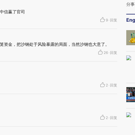
分事
中信赢了官司
Eng
9
·
回复
笼资金，把沙钢处于风险暴露的局面，当然沙钢也大意了。
26
·
回复
2
·
回复
2
·
回复