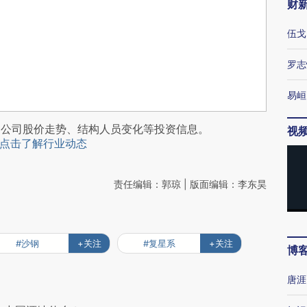
财
伍戈
罗志
易峘
阅公司股价走势、结构人员变化等投资信息。
视
点击了解行业动态
责任编辑：郭琼 | 版面编辑：李东昊
#沙钢
+关注
#复星系
+关注
博
唐涯