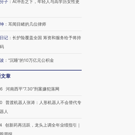
分子
：
AI冲击之下，年轻人与高学历女性更
坤
：
耳闻目睹的几位律师
日记
：
长护险覆盖全国 筹资和服务给予将持
码
波
：
“沉睡”的10万亿元公积金
新文章
26
河南西平“7.30”刑案嫌犯落网
00
普渡机器人张涛：人形机器人不会替代专
器人
4
创新药再活跃，龙头上调全年业绩指引｜
股周报