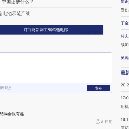
 中国还缺什么？
知识
受伤
态电池示范产线
丁金
订阅财新网主编精选电邮
村夫
续加
吴晓
最
20:
新网观点
发布
17:
用机
结局会很有趣
16:1
8
·
回复
医药