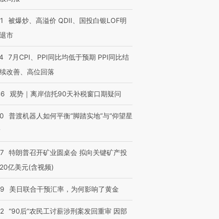
1
被爆炒、高溢价 QDII、国投白银LOF明
退市
4
7月CPI、PPI同比均低于预期 PPI同比结
续改善、高位回落
46
观势｜离岸信托90天补税窗口期疑问
00
普渡机器人如何平衡“脚踏实地”与“仰望星
？
57
特朗普召开矿业圆桌会 拟向关键矿产投
20亿美元(含视频)
09
美日联合干预汇率，为何影响了黄金
32
“90后”农民工讨薪涉刑案发回重审 因部