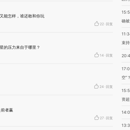
15:5
又能怎样，谁还敢和你玩
确被
22
·
回复
11:3
束持
星的压力来自于哪里？
14
·
回复
20:
17:
空”
24
·
回复
15:
资超
是前者赢
14:
27
·
回复
13: