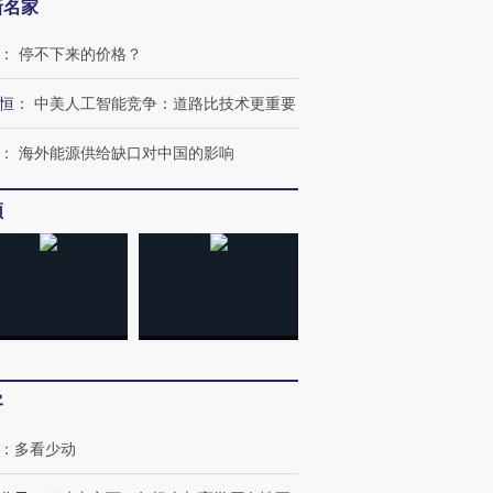
新名家
：
停不下来的价格？
恒
：
中美人工智能竞争：道路比技术更重要
：
海外能源供给缺口对中国的影响
频
客
：
多看少动