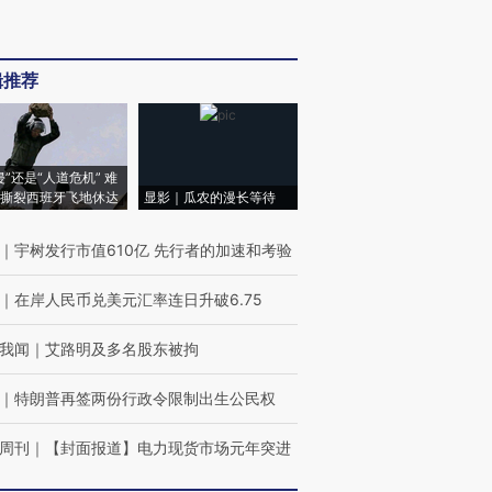
辑推荐
侵”还是“人道危机” 难
撕裂西班牙飞地休达
显影｜瓜农的漫长等待
｜
宇树发行市值610亿 先行者的加速和考验
｜
在岸人民币兑美元汇率连日升破6.75
我闻
｜
艾路明及多名股东被拘
｜
特朗普再签两份行政令限制出生公民权
周刊
｜
【封面报道】电力现货市场元年突进