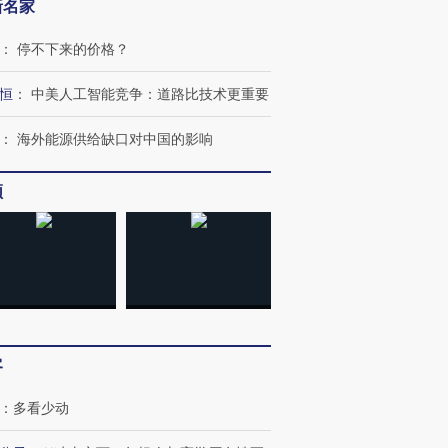
新名家
：
停不下来的价格？
恒
：
中美人工智能竞争：道路比技术更重要
：
海外能源供给缺口对中国的影响
频
客
：
多看少动