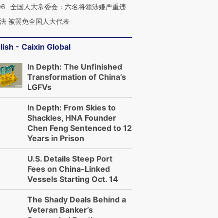
06
全国人大常委会：六名将领涉嫌严重违
法 被罢免全国人大代表
lish - Caixin Global
In Depth: The Unfinished
Transformation of China’s
LGFVs
In Depth: From Skies to
Shackles, HNA Founder
Chen Feng Sentenced to 12
Years in Prison
U.S. Details Steep Port
Fees on China-Linked
Vessels Starting Oct. 14
The Shady Deals Behind a
Veteran Banker’s