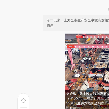
今年以来，上海全市生产安全事故高发频
隐患
据通报，6月16日18时左
（H1557）正在进行总组
25米高度突然倾倒至坞底，
司官网