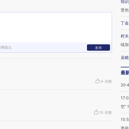
知识
受伤
丁金
村夫
续加
新网观点
发布
吴晓
最
4
·
回复
20:
17:
空”
15
·
回复
15:
资超