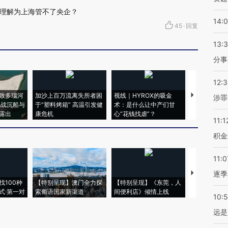
理解为上海管不了央企？
14:
45
·
回复
13:
分事
12:
致多瑙河
加沙上百万流离失所者困
视线｜HYROX的吸金
马航飞行员
涉罪
二战沉船与
于“塑料烤箱” 高温引发健
术：是什么让中产们甘
粒摇头丸 尿
露出
康危机
心“花钱找虐”？
毒品
11:1
积金
11:0
【推广】走
逐季
找100种
【特别呈现】澳门全力探
【特别呈现】《东莞，人
会，让数智科
式·第一对
索葡语国家新渠道
间便利店》倾情上线
业
10:
远是