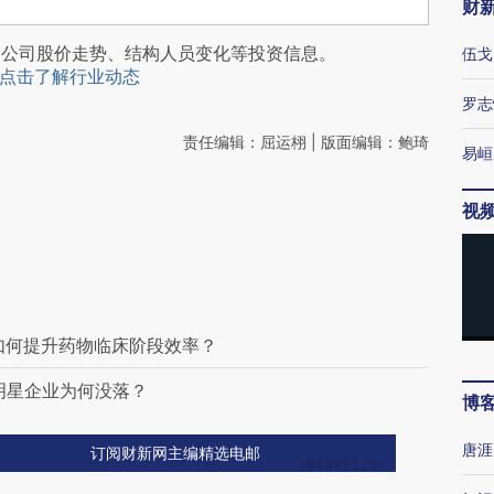
财
阅公司股价走势、结构人员变化等投资信息。
伍戈
点击了解行业动态
罗志
责任编辑：屈运栩 | 版面编辑：鲍琦
易峘
视
能如何提升药物临床阶段效率？
明星企业为何没落？
博
唐涯
订阅财新网主编精选电邮