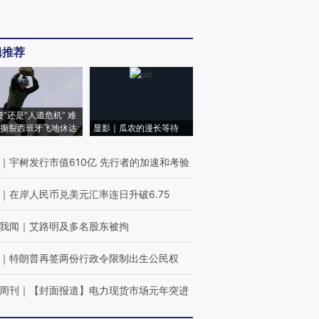
辑推荐
侵”还是“人道危机” 难
撕裂西班牙飞地休达
显影｜瓜农的漫长等待
｜
宇树发行市值610亿 先行者的加速和考验
｜
在岸人民币兑美元汇率连日升破6.75
我闻
｜
艾路明及多名股东被拘
｜
特朗普再签两份行政令限制出生公民权
周刊
｜
【封面报道】电力现货市场元年突进