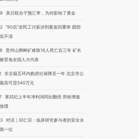
09
美日联合干预汇率，为何影响了黄金
32
“90后”农民工讨薪涉刑案发回重审 因部
实不清
36
贵州山脚树矿难致16人死亡近三年 矿长
跨国走私7万
视线｜被称为“蟑螂”的印
视线｜“入侵”还是“人道危
被罢免全国人大代表
检体内含3种
度Z世代 用街头抗争将教
机”？难民潮撕裂西班牙
秘鲁纳斯
育部长拱下台
飞地休达
13人遇难
2
非京籍五环内购房社保降至一年 北京市公
最高可贷340万元
7
寒武纪上半年净利润同比翻倍 营收增速
进第四届链博
放缓
【商旅对话】华住集团
技“链”接产
【特别呈现】寻找100种
CFO：不靠规模取胜，华
【特别呈
有意思的生活方式·第三对
住三大增长引擎是什么？
有意思的
53
对话｜邱仁宗：临床研究参与者的安全永
第一位