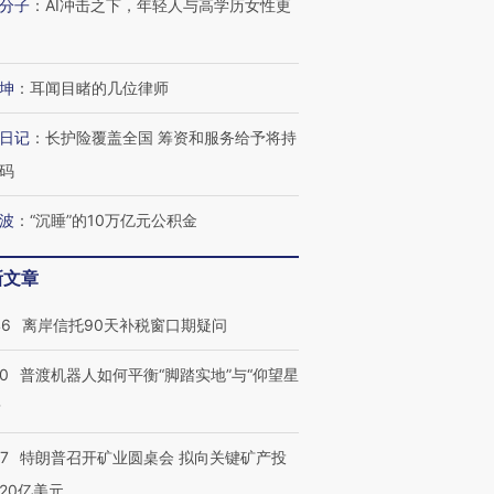
分子
：
AI冲击之下，年轻人与高学历女性更
坤
：
耳闻目睹的几位律师
日记
：
长护险覆盖全国 筹资和服务给予将持
码
波
：
“沉睡”的10万亿元公积金
新文章
46
离岸信托90天补税窗口期疑问
00
普渡机器人如何平衡“脚踏实地”与“仰望星
？
57
特朗普召开矿业圆桌会 拟向关键矿产投
20亿美元