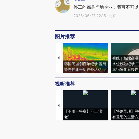
停工的都是当地企业，我可不可以
2023-06-27 22:15 · 北京
图片推荐
视线｜极端高温
韩国高温创百年纪录 当局
水位跌破纪录 
警告停止一切户外活动
猛犸象化石接连
视听推荐
【不唯一答案】不止“养
【特别呈现】寻
老”
有意思的生活方