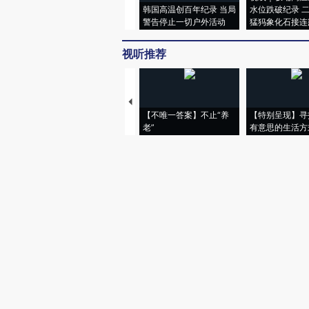
韩国高温创百年纪录 当局
水位跌破纪录 
警告停止一切户外活动
猛犸象化石接连
视听推荐
【不唯一答案】不止“养
【特别呈现】寻
老”
有意思的生活方