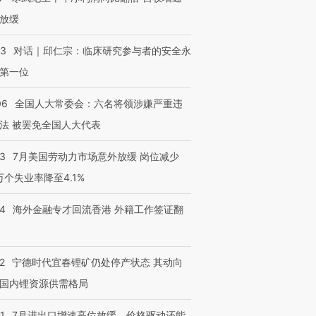
检体内含3种
度Z世代 用街头抗争将教
机”？难民潮撕裂西班牙
秘鲁纳斯
放缓
育部长拱下台
飞地休达
13人遇难
53
对话｜邱仁宗：临床研究参与者的安全永
第一位
06
全国人大常委会：六名将领涉嫌严重违
进第四届链博
【商旅对话】华住集团
技“链”接产
【特别呈现】寻找100种
CFO：不靠规模取胜，华
【特别呈
法 被罢免全国人大代表
有意思的生活方式·第三对
住三大增长引擎是什么？
有意思的
43
7月美国劳动力市场意外放缓 岗位减少
3万个失业率降至4.1%
14
海外金融专才回流香港 外籍工作签证翻
2
宁德时代宜春锂矿仍处停产状态 其动向
国内锂资源供需格局
1
7月进出口增速高位放缓，价格驱动还能