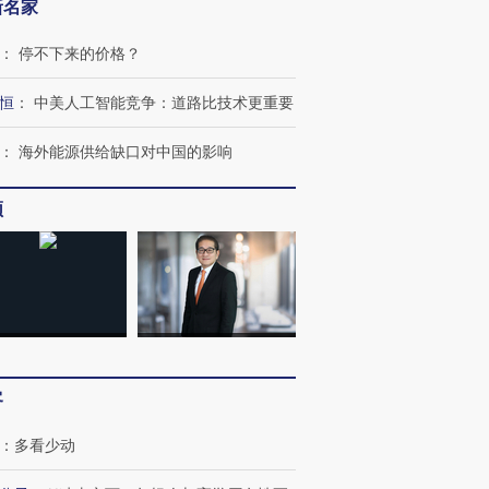
新名家
：
停不下来的价格？
恒
：
中美人工智能竞争：道路比技术更重要
：
海外能源供给缺口对中国的影响
频
客
：
多看少动