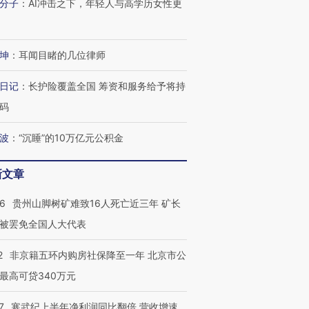
分子
：
AI冲击之下，年轻人与高学历女性更
坤
：
耳闻目睹的几位律师
日记
：
长护险覆盖全国 筹资和服务给予将持
码
波
：
“沉睡”的10万亿元公积金
新文章
36
贵州山脚树矿难致16人死亡近三年 矿长
被罢免全国人大代表
2
非京籍五环内购房社保降至一年 北京市公
最高可贷340万元
跨国走私7万
7
寒武纪上半年净利润同比翻倍 营收增速
视线｜被称为“蟑螂”的印
视线｜“入侵”还是“人道危