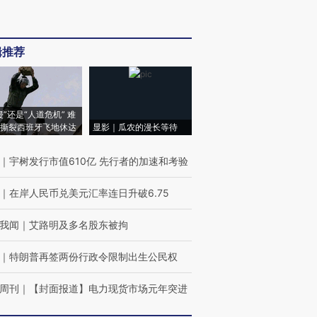
辑推荐
侵”还是“人道危机” 难
撕裂西班牙飞地休达
显影｜瓜农的漫长等待
｜
宇树发行市值610亿 先行者的加速和考验
｜
在岸人民币兑美元汇率连日升破6.75
我闻
｜
艾路明及多名股东被拘
｜
特朗普再签两份行政令限制出生公民权
周刊
｜
【封面报道】电力现货市场元年突进