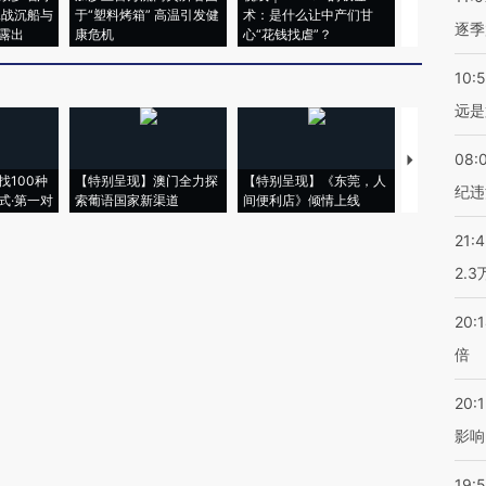
二战沉船与
于“塑料烤箱” 高温引发健
术：是什么让中产们甘
粒摇头丸 尿
逐季
露出
康危机
心“花钱找虐”？
毒品
10:
远是
08:
【推广】走
找100种
【特别呈现】澳门全力探
【特别呈现】《东莞，人
会，让数智科
纪违
式·第一对
索葡语国家新渠道
间便利店》倾情上线
业
21:
2.
20:
倍
20:1
影响
19:5