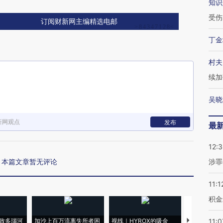
知识
受伤
订阅财新网主编精选电邮
丁金
村夫
续加
吴晓
新网观点
发布
最
12:
本篇文章暂无评论
涉罪
11:1
积金
致多瑙河
加沙上百万流离失所者困
视线｜HYROX的吸金
马航飞行员
11:0