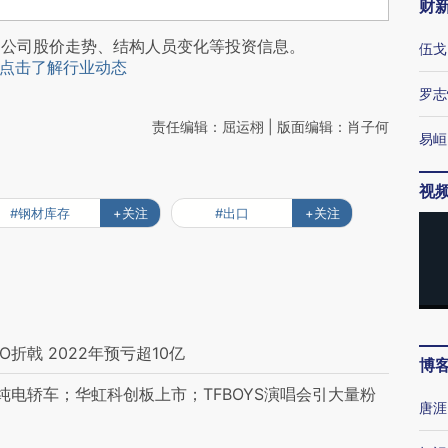
财
阅公司股价走势、结构人员变化等投资信息。
伍戈
点击了解行业动态
罗志
责任编辑：屈运栩 | 版面编辑：肖子何
易峘
视
#钢材库存
+关注
#出口
+关注
折戟 2022年预亏超10亿
博
电轿车；华虹科创板上市；TFBOYS演唱会引大量粉
唐涯