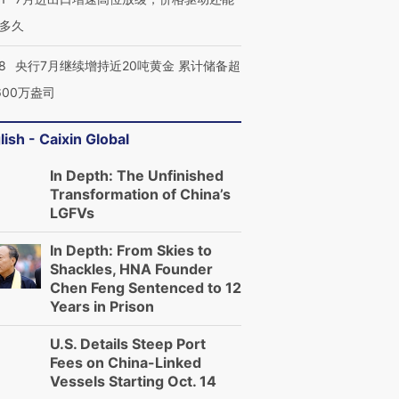
多久
8
央行7月继续增持近20吨黄金 累计储备超
600万盎司
lish - Caixin Global
In Depth: The Unfinished
Transformation of China’s
LGFVs
In Depth: From Skies to
Shackles, HNA Founder
Chen Feng Sentenced to 12
Years in Prison
U.S. Details Steep Port
Fees on China-Linked
Vessels Starting Oct. 14