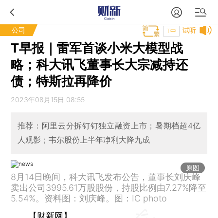
公司
试听
T中
T早报｜雷军首谈小米大模型战
略；科大讯飞董事长大宗减持还
债；特斯拉再降价
2023年08月15日 08:55
推荐：阿里云分拆钉钉独立融资上市；暑期档超4亿
人观影；韦尔股份上半年净利大降九成
原图
8月14日晚间，科大讯飞发布公告，董事长刘庆峰
卖出公司3995.61万股股份，持股比例由7.27%降至
5.54%。资料图：刘庆峰。图：IC photo
【财新网】