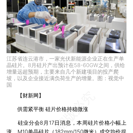
江苏省连云港市，一家光伏新能源企业正在生产单
晶硅片。8月硅片产出预计在58-60GW之间，供给
增量远超预期，主要来自几个新建项目的投产爬
坡，以及企业接近满负荷生产的增量。图：视觉中
国
【财新网】
供需紧平衡 硅片价格持稳微涨
硅业分会8月17日消息，本周硅片价格小幅上
涨。M10单晶硅片（182mm/150微米）成交均价提