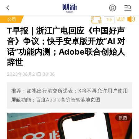
公司
试听
T中
T早报｜浙江广电回应《中国好声
音》争议；快手安卓版开放“AI 对
话”功能内测；Adobe联合创始人
辞世
2023年08月21日 08:36
推荐：如祺出行港交所递表；X将不再允许用户使用
屏蔽功能；百度Apollo高阶智驾落地岚图
原图