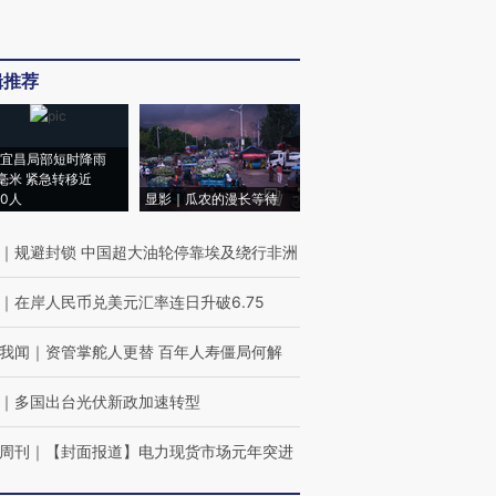
辑推荐
宜昌局部短时降雨
8毫米 紧急转移近
00人
显影｜瓜农的漫长等待
｜
规避封锁 中国超大油轮停靠埃及绕行非洲
｜
在岸人民币兑美元汇率连日升破6.75
我闻
｜
资管掌舵人更替 百年人寿僵局何解
｜
多国出台光伏新政加速转型
周刊
｜
【封面报道】电力现货市场元年突进