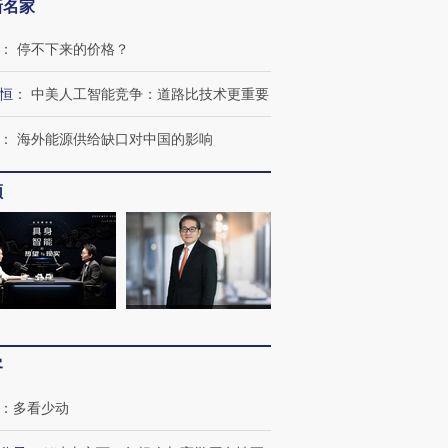
新名家
：
停不下来的价格？
恒
：
中美人工智能竞争：道路比技术更重要
：
海外能源供给缺口对中国的影响
频
客
：
多看少动