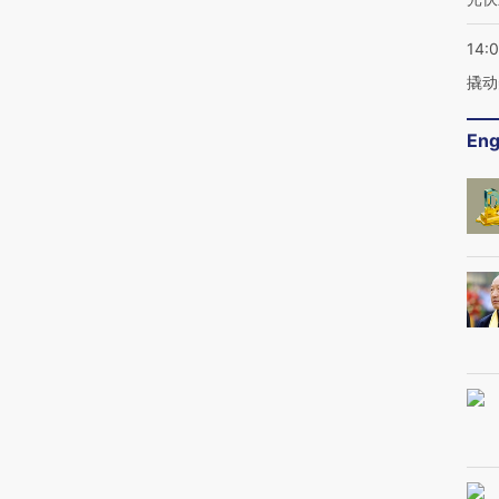
14:
撬动
Eng