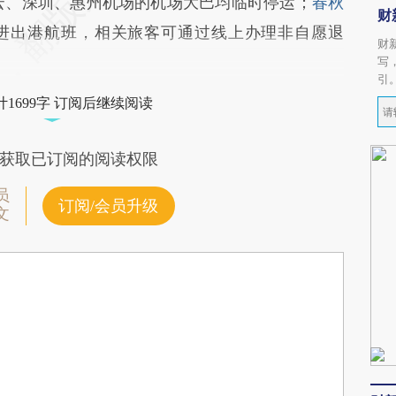
云、深圳、惠州机场的机场大巴均临时停运；
春秋
财
进出港航班，相关旅客可通过线上办理非自愿退
财
写
引
1699字 订阅后继续阅读
获取已订阅的阅读权限
员
订阅/会员升级
文