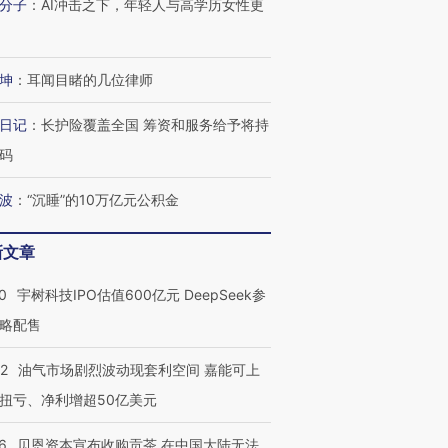
分子
：
AI冲击之下，年轻人与高学历女性更
坤
：
耳闻目睹的几位律师
日记
：
长护险覆盖全国 筹资和服务给予将持
码
波
：
“沉睡”的10万亿元公积金
新文章
0
宇树科技IPO估值600亿元 DeepSeek参
略配售
22
油气市场剧烈波动现套利空间 嘉能可上
扭亏、净利增超50亿美元
6
贝恩资本宣布收购贡茶 在中国大陆无法