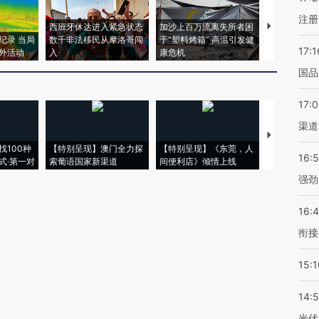
注册
西班牙休达进入紧急状态
加沙上百万流离失所者困
视线｜HYR
纪录 当局
数千非法移民从摩洛哥闯
于“塑料烤箱” 高温引发健
术：是什么
17:1
外活动
入
康危机
心“花钱找虐
国品
17:
渠道
【推广】走
找100种
【特别呈现】澳门全力探
【特别呈现】《东莞，人
会，让数智科
16:
式·第一对
索葡语国家新渠道
间便利店》倾情上线
业
强劲
16:
衔接
15:1
14:
光伏