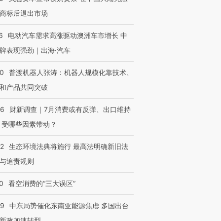
商标后退出市场
OX的吸金
马航飞行员跨国走私7万
视线｜被称为“蟑螂”的印
让中产们甘
粒摇头丸 尿检体内含3种
度Z世代 用街头抗争将教
秘鲁纳斯
6
电动汽车需求高涨驱动澳洲车市增长 中
”？
毒品
育部长拱下台
13人遇难
牌表现强劲｜出海·汽车
00
普渡机器人张涛：机器人规模化靠技术、
和产品共同突破
进第四届链博
【商旅对话】华住集团
技“链”接产
【特别呈现】寻找100种
CFO：不靠规模取胜，华
【特别呈
56
财新调查｜7月消费或有反弹、出口维持
有意思的生活方式·第三对
住三大增长引擎是什么？
有意思的
 受哪些因素带动？
42
生态环境法典将施行 最高法明确新旧法
与追责规则
0
看空消费的“三大误区”
59
中东局势催化东南亚能源焦虑 多国出台
新政加速转型