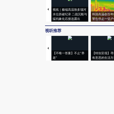
视线｜极端高温致多瑙河
水位跌破纪录 二战沉船与
韩国高温创百年
猛犸象化石接连露出
警告停止一切户
视听推荐
【不唯一答案】不止“养
【特别呈现】寻
老”
有意思的生活方