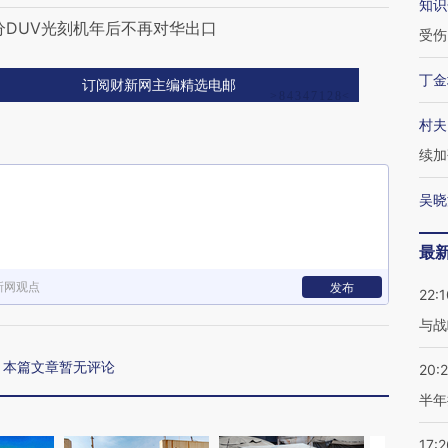
知识
分DUV光刻机年后不再对华出口
受伤
丁金
订阅财新网主编精选电邮
村夫
续加
吴晓
最
新网观点
发布
22:1
与战
本篇文章暂无评论
20:
半年
17:2