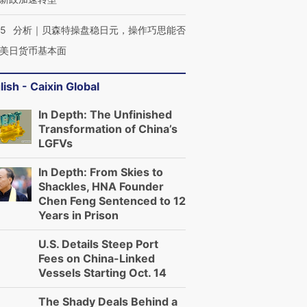
05
分析｜贝森特操盘稳日元，操作巧思能否
美日货币基本面
lish - Caixin Global
In Depth: The Unfinished
Transformation of China’s
LGFVs
In Depth: From Skies to
Shackles, HNA Founder
Chen Feng Sentenced to 12
Years in Prison
U.S. Details Steep Port
Fees on China-Linked
Vessels Starting Oct. 14
The Shady Deals Behind a