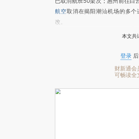
已取消航班50架次；惠州前往白
航空
取消在揭阳潮汕机场的多个
改。
本文共计
登录
后
财新通会
可畅读全