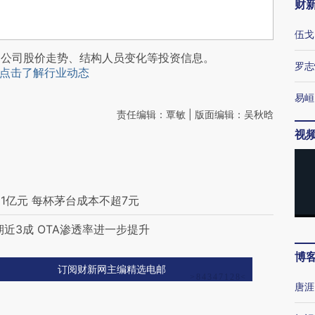
财
伍戈
阅公司股价走势、结构人员变化等投资信息。
罗志
点击了解行业动态
易峘
责任编辑：覃敏 | 版面编辑：吴秋晗
视
1亿元 每杯茅台成本不超7元
近3成 OTA渗透率进一步提升
博
订阅财新网主编精选电邮
唐涯