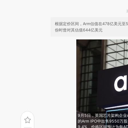
根据定价区间，Arm估值在478亿美元至
份时曾对其估值644亿美元
9月5日，英国芯片架构企业
的Arm IPO中出售9550
9.4%，价格区间预计为每ADS