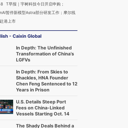
58
T早报｜宇树科技今日开启申购；
enAI暂停新模型Astra部分研发工作；摩尔线
赴港上市
lish - Caixin Global
In Depth: The Unfinished
Transformation of China’s
LGFVs
In Depth: From Skies to
Shackles, HNA Founder
Chen Feng Sentenced to 12
Years in Prison
U.S. Details Steep Port
Fees on China-Linked
Vessels Starting Oct. 14
The Shady Deals Behind a