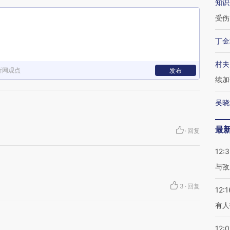
知识
受伤
丁金
村夫
新网观点
发布
续加
吴晓
最
·
回复
12:3
与敌
3
·
回复
12:1
有人
12: