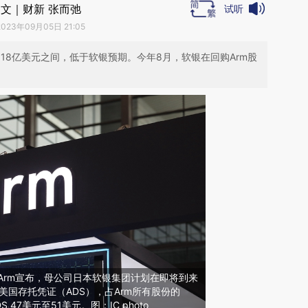
文｜财新 张而弛
试听
2023年09月05日 21:05
518亿美元之间，低于软银预期。今年8月，软银在回购Arm股
Arm宣布，母公司日本软银集团计划在即将到来
万股美国存托凭证（ADS），占Arm所有股份的
 47美元至51美元。图：IC photo