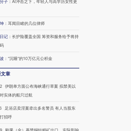
分子
：
AI冲击之下，年轻人与高学历女性更
坤
：
耳闻目睹的几位律师
日记
：
长护险覆盖全国 筹资和服务给予将持
码
波
：
“沉睡”的10万亿元公积金
新文章
2
伊朗单方面公布海峡通行草案 拟禁美以
对实体的船只过航
6
足浴店卖淫案牵出多名警员 有人当股东
打招呼
09
刚果（金）再禁铜钴精矿出口，实际影响