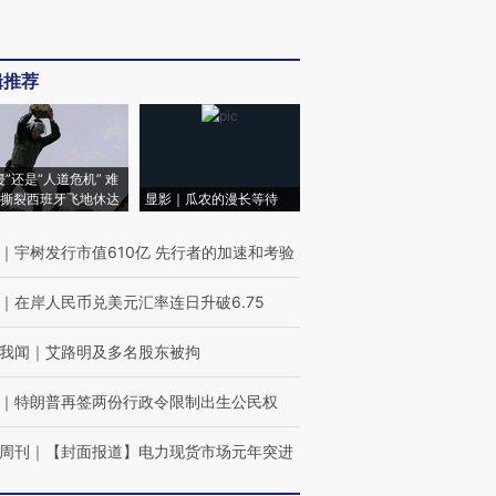
辑推荐
侵”还是“人道危机” 难
撕裂西班牙飞地休达
显影｜瓜农的漫长等待
｜
宇树发行市值610亿 先行者的加速和考验
｜
在岸人民币兑美元汇率连日升破6.75
我闻
｜
艾路明及多名股东被拘
｜
特朗普再签两份行政令限制出生公民权
周刊
｜
【封面报道】电力现货市场元年突进