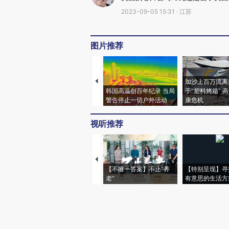
2023-09-05 15:31 · 江苏
图片推荐
加沙上百万流离
韩国高温创百年纪录 当局
于“塑料烤箱” 
警告停止一切户外活动
康危机
视听推荐
【不唯一答案】不止“养
【特别呈现】寻
老”
有意思的生活方