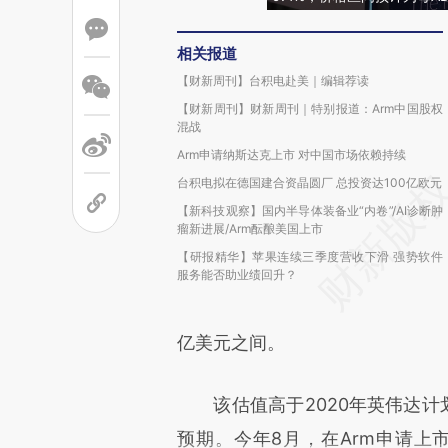
相关报道
【财新周刊】台积电赴美｜编辑荐读
【财新周刊】财新周刊｜特别报道：Arm中国股权
混战
Arm申请纳斯达克上市 对中国市场依赖持续
台积电拟在德国建合资晶圆厂 总投资达100亿欧元
【新科技观察】国内半导体装备业“内卷”/AI诊断肿
瘤新进展/Arm酝酿美国上市
【研报精华】苹果连续三季度营收下滑 强势软件
服务能否助业绩回升？
亿美元之间。
该估值高于2020年英伟达计划
预期。今年8月，在Arm申请上