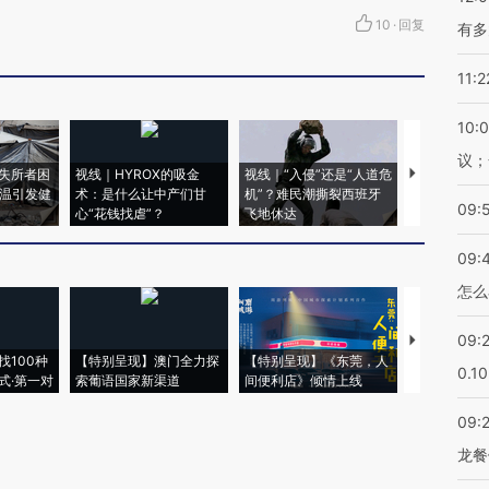
10
·
回复
有多
11:2
10:
议；
失所者困
视线｜HYROX的吸金
视线｜“入侵”还是“人道危
视线｜被称为
高温引发健
术：是什么让中产们甘
机”？难民潮撕裂西班牙
度Z世代 用
09:
心“花钱找虐”？
飞地休达
育部长拱下
09:
怎么
09:
【推广】走
找100种
【特别呈现】澳门全力探
【特别呈现】《东莞，人
会，让数智科
0.1
式·第一对
索葡语国家新渠道
间便利店》倾情上线
业
09:
龙餐