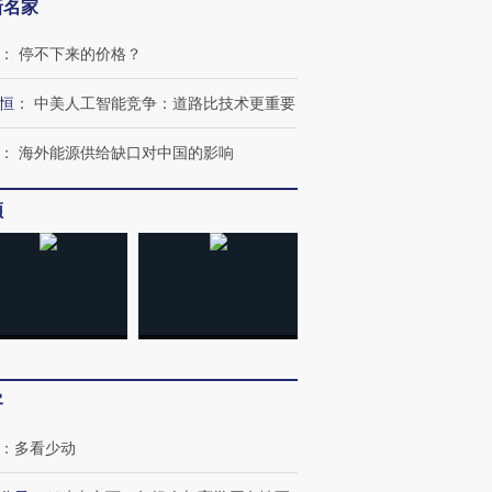
新名家
：
停不下来的价格？
恒
：
中美人工智能竞争：道路比技术更重要
：
海外能源供给缺口对中国的影响
频
客
：
多看少动