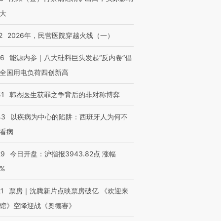
大
2
2026年，民营医院穿越火线（一）
06
能源内参｜八大硅料巨头发起“反内卷”倡
全国用电负荷四创新高
“蟑螂”的印
湖北宜昌局部短时降雨
视线｜火箭残骸撞月球的
一周天下
街头抗争将教
128毫米 紧急转移近
背后：太空垃圾与
枪杀8人
51
韩杰医生获罪之争背后的非对称博弈
台
4000人
SpaceX的万亿帝国
民涌入西
43
以疾病为中心的陷阱：西班牙人为何不
看病
29
今日开盘：沪指报3943.82点 涨幅
进第四届链博
【商旅对话】华住集团
技“链”接产
【特别呈现】寻找100种
CFO：不靠规模取胜，华
【特别呈
0%
有意思的生活方式·第三对
住三大增长引擎是什么？
有意思的
21
票房｜沈腾新片点映票房破亿 《欢迎来
馆》空降迎战《奥德赛》