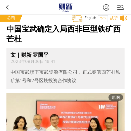
公司
English
试听
T中
中国宝武确定入局西非巨型铁矿西
芒杜
文｜财新 罗国平
2023年09月06日 16:41
中国宝武旗下宝武资源有限公司，正式签署西芒杜铁
矿第1号和2号区块投资合作协议
原图