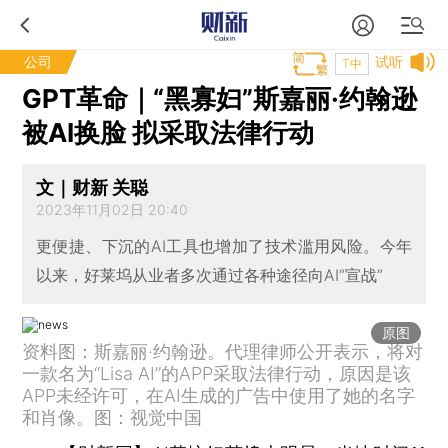
公司
试听
T中
GPT革命｜“黑寡妇”斯嘉丽·约翰逊
被AI换脸 拟采取法律行动
文｜财新 关聪
2023年11月02日 20:40
更便捷、下沉的AI工具也增加了技术滥用风险。今年
以来，好莱坞从业者多次通过各种途径向AI“宣战”
原图
资料图：斯嘉丽·约翰逊。代理律师公开表示，将对
一款名为“Lisa AI”的APP采取法律行动，原因是该
APP未经许可，在AI生成的广告中使用了她的名字
和肖像。图：视觉中国