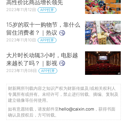
高性价比商品增长领先
2023年11月12日
APP打开
15岁的双十一购物节，靠什么
留住消费者？｜热议
2023年11月10日
APP打开
大片时长动辄3小时，电影越
来越长了吗？｜影视
2023年11月08日
APP打开
财新网所刊载内容之知识产权为财新传媒及/或相关权利人
专属所有或持有。未经许可，禁止进行转载、摘编、复制及
建立镜像等任何使用。
如有意愿转载，请发邮件至
hello@caixin.com
，获得书面
确认及授权后，方可转载。