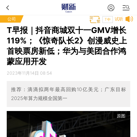
公司
试听
T中
T早报｜抖音商城双十一GMV增长
119%；《惊奇队长2》创漫威史上
首映票房新低；华为与美团合作鸿
蒙应用开发
2023年11月14日 08:54
推荐：滴滴拟两年最高回购10亿美元；广东目标
2025年算力规模全国第一
原图