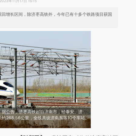
2023年11月17日 16:15
重回增长区间，除济枣高铁外，今年已有十多个铁路项目获国
。据公告，济枣高铁起自济南市，经泰安、济
约268.56公里，全线共设济南东等10个车站。