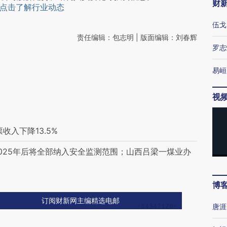
财
点击了解行业动态
伍戈
责任编辑：包志明 | 版面编辑：刘春辉
罗志
易峘
视
入下降13.5%
025年后将全部纳入安全监测范围；山西吕梁一煤业办
博
订阅财新网主编精选电邮
唐涯