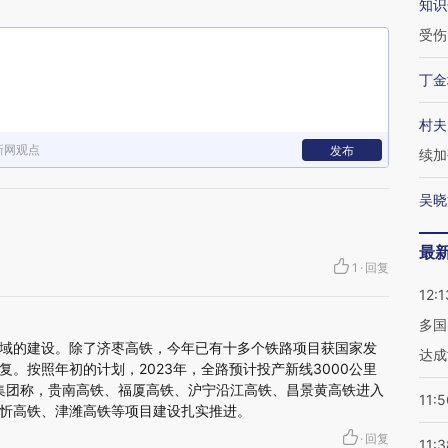
知识
受伤
丁金
村夫
新网观点
发布
续加
吴晓
最
1
·
回复
12:1
多国
域的建设。除了济枣高铁，今年已有十多个铁路项目获国家发
达成
。按照年初的计划，2023年，全路预计投产新线3000公里
铁集团称，贵南高铁、福厦高铁、沪宁沿江高铁、昌景黄高铁进入
11:5
忻高铁、津潍高铁等项目建设扎实推进。
·
回复
11:3