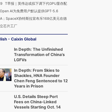
29
T早报｜英伟达或拟下调下代GPU显存配
Open AI为免费用户默认提供GPT-5.6
NA；SpaceX协特斯拉宣布斥168亿美元在德
立芯片工厂
lish - Caixin Global
In Depth: The Unfinished
Transformation of China’s
LGFVs
In Depth: From Skies to
Shackles, HNA Founder
Chen Feng Sentenced to 12
Years in Prison
U.S. Details Steep Port
Fees on China-Linked
Vessels Starting Oct. 14