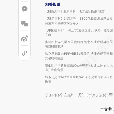
相关报道
【财新周刊】财新周刊｜地方城际铁路“独立”
【财新周刊】财新周刊：3800亿铁路发展基金提
前清算？金融机构提异议
【中国改革】“十四五”交通强国建设 铁路不能走偏
方向
多地积极谋划增发国债项目 河北交通厅明确相关
项目时限要求
铁路基础设施PPP+REITs项目的 法律合规审查和
交易结构搭建
首批四只消费基础设施公募REITs面世 三家发行人
有开发商背景
城市公交企业经营困难频“喊”停运 交通部明确支持
政策
儿庄10个车站，设计时速350公里
本文共计