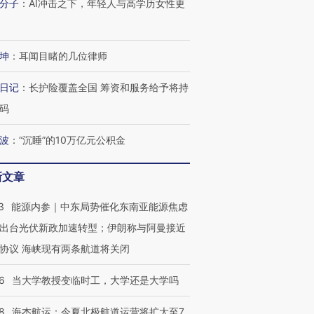
分子
：
AI冲击之下，年轻人与高学历女性更
坤
：
耳闻目睹的几位律师
日记
：
长护险覆盖全国 筹资和服务给予将持
码
波
：
“沉睡”的10万亿元公积金
新文章
3
能源内参｜中东局势催化东南亚能源焦虑
出台光伏新政加速转型；伊朗称与阿曼接近
协议 海峡现有两条航道将关闭
6
当大学教授变临时工，大学还是大学吗
8
海杰航运：今夏北极航道运营将扩大至7