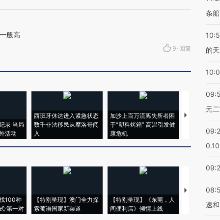
条船
一般高
10:
9
·
回复
的天
10:
09:
元二
西班牙休达进入紧急状态
加沙上百万流离失所者困
视线｜HYR
纪录 当局
数千非法移民从摩洛哥闯
于“塑料烤箱” 高温引发健
术：是什么
09:
外活动
入
康危机
心“花钱找虐
0.1
09:
08:
【推广】走
找100种
【特别呈现】澳门全力探
【特别呈现】《东莞，人
会，让数智科
速和
式·第一对
索葡语国家新渠道
间便利店》倾情上线
业