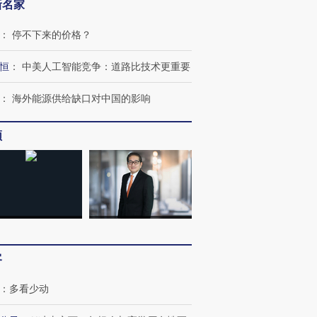
新名家
：
停不下来的价格？
恒
：
中美人工智能竞争：道路比技术更重要
：
海外能源供给缺口对中国的影响
频
客
：
多看少动