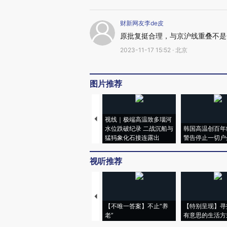
财新网友李de皮
原批复挺合理，与京沪线重叠不是
2023-11-17 15:52 · 北京
图片推荐
视线｜极端高温致多瑙河
水位跌破纪录 二战沉船与
韩国高温创百年
猛犸象化石接连露出
警告停止一切户
视听推荐
【不唯一答案】不止“养
【特别呈现】寻
老”
有意思的生活方