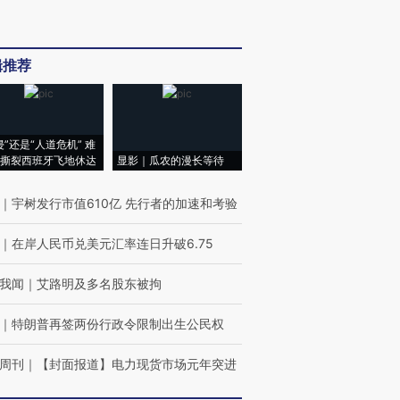
辑推荐
侵”还是“人道危机” 难
撕裂西班牙飞地休达
显影｜瓜农的漫长等待
｜
宇树发行市值610亿 先行者的加速和考验
｜
在岸人民币兑美元汇率连日升破6.75
我闻
｜
艾路明及多名股东被拘
｜
特朗普再签两份行政令限制出生公民权
周刊
｜
【封面报道】电力现货市场元年突进