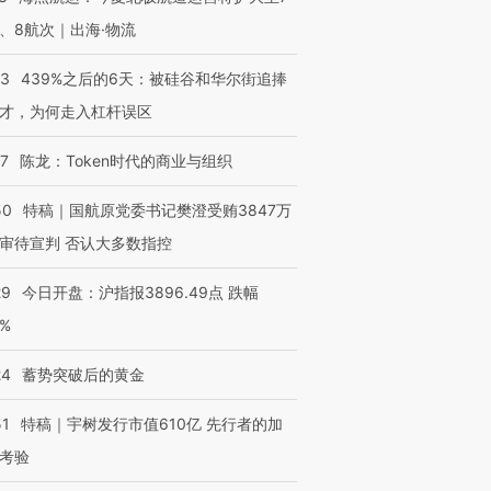
、8航次｜出海·物流
53
439%之后的6天：被硅谷和华尔街追捧
才，为何走入杠杆误区
07
陈龙：Token时代的商业与组织
50
特稿｜国航原党委书记樊澄受贿3847万
审待宣判 否认大多数指控
OX的吸金
马航飞行员跨国走私7万
视线｜被称为“蟑螂”的印
让中产们甘
粒摇头丸 尿检体内含3种
度Z世代 用街头抗争将教
秘鲁纳斯
29
今日开盘：沪指报3896.49点 跌幅
”？
毒品
育部长拱下台
13人遇难
0%
24
蓄势突破后的黄金
51
特稿｜宇树发行市值610亿 先行者的加
进第四届链博
【商旅对话】华住集团
技“链”接产
【特别呈现】寻找100种
CFO：不靠规模取胜，华
【特别呈
考验
有意思的生活方式·第三对
住三大增长引擎是什么？
有意思的