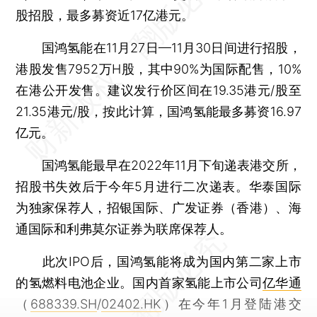
股招股，最多募资近17亿港元。
国鸿氢能在11月27日—11月30日间进行招股，
港股发售7952万H股，其中90%为国际配售，10%
在港公开发售。建议发行价区间在19.35港元/股至
21.35港元/股，按此计算，国鸿氢能最多募资16.97
亿元。
国鸿氢能最早在2022年11月下旬递表港交所，
招股书失效后于今年5月进行二次递表。华泰国际
为独家保荐人，招银国际、广发证券（香港）、海
通国际和利弗莫尔证券为联席保荐人。
此次IPO后，国鸿氢能将成为国内第二家上市
的氢燃料电池企业。国内首家氢能上市公司
亿华通
（
688339.SH
/
02402.HK
）在今年1月登陆港交