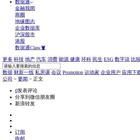
数据通
金融我闻
商圈
地缘图志
企业数据库
沪深股市
港股
数据通Claw🦞
更多
科技
地产
汽车
消费
能源
健康
环科
民生
ESG
数字说
比
数据
财新一线
私房课
会议
Promotion
运动家
企业用户
应用下
公司
>
要闻
>
正文
0
发表评论
分享到微信朋友圈
新浪转发
订阅
电邮