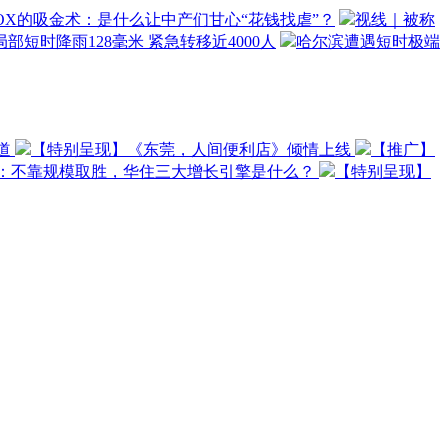
OX的吸金术：是什么让中产们甘心“花钱找虐”？
视线｜被称
部短时降雨128毫米 紧急转移近4000人
哈尔滨遭遇短时极端
道
【特别呈现】《东莞，人间便利店》倾情上线
【推广】
O：不靠规模取胜，华住三大增长引擎是什么？
【特别呈现】