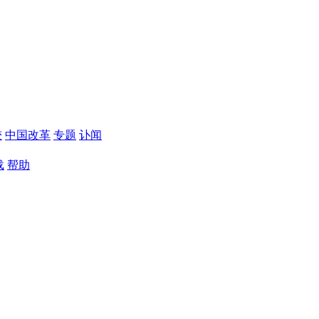
较
中国改革
专题
讣闻
载
帮助