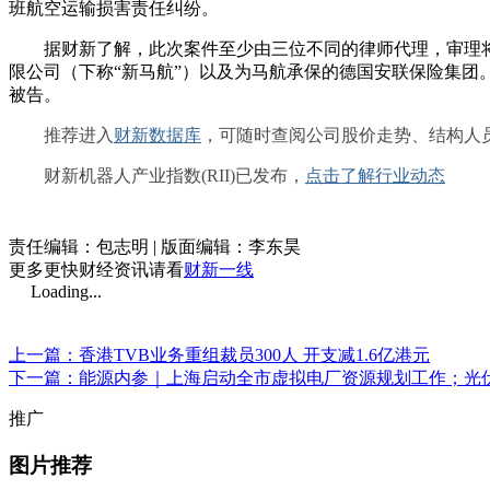
班航空运输损害责任纠纷。
据财新了解，此次案件至少由三位不同的律师代理，审理将持续
限公司（下称“新马航”）以及为马航承保的德国安联保险集团
被告。
推荐进入
财新数据库
，可随时查阅公司股价走势、结构人
财新机器人产业指数(RII)已发布，
点击了解行业动态
责任编辑：包志明 | 版面编辑：李东昊
更多更快财经资讯请看
财新一线
Loading...
上一篇：香港TVB业务重组裁员300人 开支减1.6亿港元
下一篇：能源内参｜上海启动全市虚拟电厂资源规划工作；光伏
推广
图片推荐