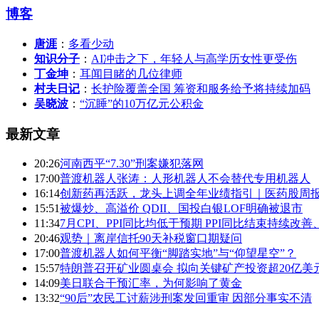
博客
唐涯
：
多看少动
知识分子
：
AI冲击之下，年轻人与高学历女性更受伤
丁金坤
：
耳闻目睹的几位律师
村夫日记
：
长护险覆盖全国 筹资和服务给予将持续加码
吴晓波
：
“沉睡”的10万亿元公积金
最新文章
20:26
河南西平“7.30”刑案嫌犯落网
17:00
普渡机器人张涛：人形机器人不会替代专用机器人
16:14
创新药再活跃，龙头上调全年业绩指引｜医药股周
15:51
被爆炒、高溢价 QDII、国投白银LOF明确被退市
11:34
7月CPI、PPI同比均低于预期 PPI同比结束持续改
20:46
观势｜离岸信托90天补税窗口期疑问
17:00
普渡机器人如何平衡“脚踏实地”与“仰望星空”？
15:57
特朗普召开矿业圆桌会 拟向关键矿产投资超20亿美元
14:09
美日联合干预汇率，为何影响了黄金
13:32
“90后”农民工讨薪涉刑案发回重审 因部分事实不清