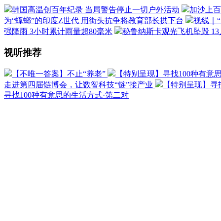
韩国高温创百年纪录 当局警告停止一切户外活动
加沙上百
为“蟑螂”的印度Z世代 用街头抗争将教育部长拱下台
视线｜
强降雨 3小时累计雨量超80毫米
秘鲁纳斯卡观光飞机坠毁 1
视听推荐
【不唯一答案】不止“养老”
【特别呈现】寻找100种有意
走进第四届链博会，让数智科技“链”接产业
【特别呈现】寻找
寻找100种有意思的生活方式·第二对