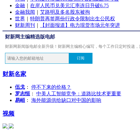
金融
｜
在岸人民币兑美元汇率连日升破6.75
金融我闻
｜
艾路明及多名股东被拘
世界
｜
特朗普再签两份行政令限制出生公民权
财新周刊
｜
【封面报道】电力现货市场元年突进
财新网主编精选版电邮
财新网新闻版电邮全新升级！财新网主编精心编写，每个工作日定时投递，
订阅
财新名家
伍戈
：
停不下来的价格？
罗志恒
：
中美人工智能竞争：道路比技术更重要
易峘
：
海外能源供给缺口对中国的影响
视频