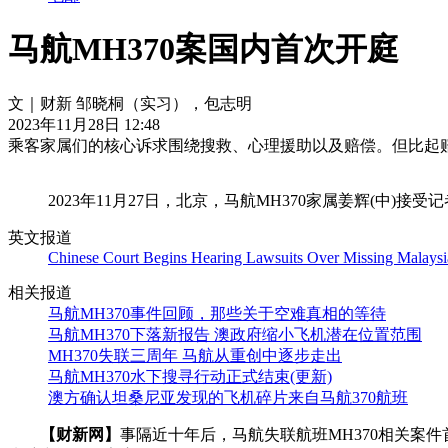
马航MH370案国内首次开庭
文｜财新 邹晓桐（实习），包志明
2023年11月28日 12:48
乘客家属们的核心诉求围绕搜救、心理援助以及赔偿。但比起
2023年11月27日，北京，马航MH370家属姜辉(中)
英文报道
Chinese Court Begins Hearing Lawsuits Over Missing Malaysia 
相关报道
马航MH370事件回顾，那些关于空难真相的等待
马航MH370下落新报告 澳政府缩小飞机潜在位置范围
MH370失联三周年 马航从重创中逐步走出
马航MH370水下搜寻行动正式结束(更新)
澳方确认坦桑尼亚发现的飞机碎片来自马航370航班
【财新网】
事隔近十年后，马航失联航班MH370相关案