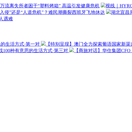
万流离失所者困于“塑料烤箱” 高温引发健康危机
视线｜HYR
“入侵”还是“人道危机”？难民潮撕裂西班牙飞地休达
湖北宜昌局
3人遇难
思的生活方式·第一对
【特别呈现】澳门全力探索葡语国家新渠
100种有意思的生活方式·第三对
【商旅对话】华住集团CF