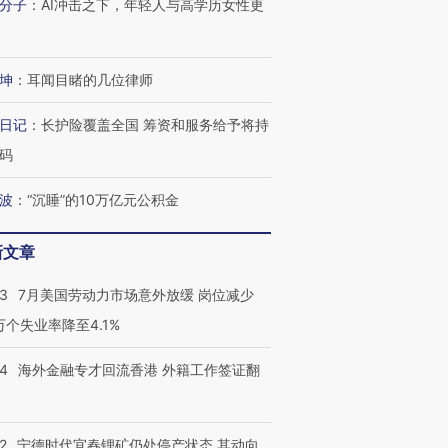
分子
：
AI冲击之下，年轻人与高学历女性更
坤
：
耳闻目睹的几位律师
日记
：
长护险覆盖全国 筹资和服务给予将持
码
波
：
“沉睡”的10万亿元公积金
新文章
43
7月美国劳动力市场意外放缓 岗位减少
3万个失业率降至4.1%
14
海外金融专才回流香港 外籍工作签证翻
跨国走私7万
视线｜被称为“蟑螂”的印
视线｜“入侵”还是“人道危
检体内含3种
度Z世代 用街头抗争将教
机”？难民潮撕裂西班牙
秘鲁纳斯
育部长拱下台
飞地休达
13人遇难
2
宁德时代宜春锂矿仍处停产状态 其动向