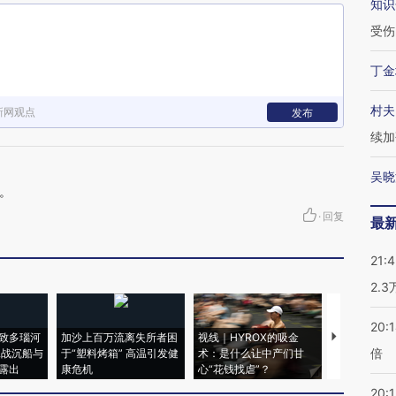
知识
受伤
丁金
村夫
新网观点
发布
续加
吴晓
。
·
回复
最
21:
2.
20:
致多瑙河
加沙上百万流离失所者困
视线｜HYROX的吸金
马航飞行员
倍
二战沉船与
于“塑料烤箱” 高温引发健
术：是什么让中产们甘
粒摇头丸 尿
露出
康危机
心“花钱找虐”？
毒品
20:1