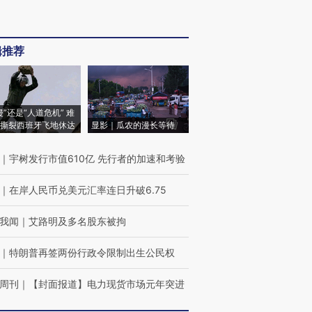
辑推荐
侵”还是“人道危机” 难
撕裂西班牙飞地休达
显影｜瓜农的漫长等待
｜
宇树发行市值610亿 先行者的加速和考验
｜
在岸人民币兑美元汇率连日升破6.75
我闻
｜
艾路明及多名股东被拘
｜
特朗普再签两份行政令限制出生公民权
周刊
｜
【封面报道】电力现货市场元年突进