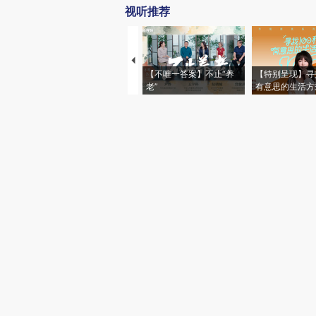
视听推荐
【不唯一答案】不止“养
【特别呈现】寻
老”
有意思的生活方