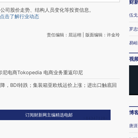
财
阅公司股价走势、结构人员变化等投资信息。
伍戈
点击了解行业动态
罗志
责任编辑：屈运栩 | 版面编辑：许金玲
易峘
视
印尼电商Tokopedia 电商业务重返印尼
降，BDI转跌；集装箱亚欧线运价上涨；进出口触底回
博
订阅财新网主编精选电邮
唐涯