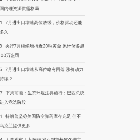
国内锂资源供需格局
1
7月进出口增速高位放缓，价格驱动还能
进第四届链博
【商旅对话】华住集团
多久
技“链”接产
【特别呈现】寻找100种
CFO：不靠规模取胜，华
【特别呈
有意思的生活方式·第三对
住三大增长引擎是什么？
有意思的
8
央行7月继续增持近20吨黄金 累计储备超
600万盎司
5
7月进出口增速从高位略有回落 涨价动力
持续？
07
下周前瞻：生态环境法典施行；巴西总统
进入竞选阶段
1
特朗普坚称美国防空弹药库存充足 但不
乌克兰提供更多
24
人事观察｜上海55岁女副市长解冬进京