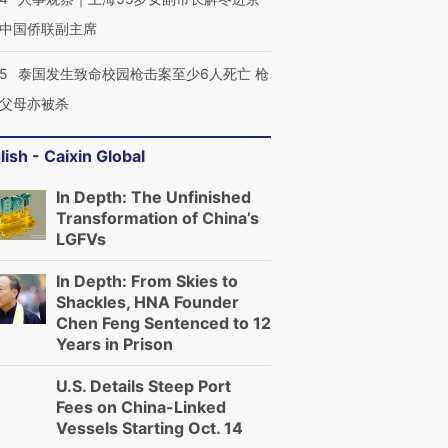
中国侨联副主席
45
泰国发生致命校园枪击案至少6人死亡 枪
父母亦被杀
lish - Caixin Global
In Depth: The Unfinished
Transformation of China’s
LGFVs
In Depth: From Skies to
Shackles, HNA Founder
Chen Feng Sentenced to 12
Years in Prison
U.S. Details Steep Port
Fees on China-Linked
Vessels Starting Oct. 14