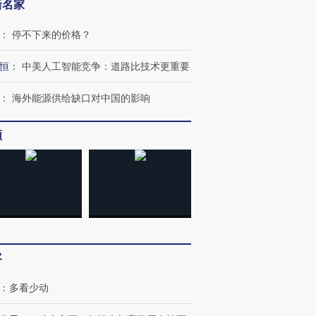
新名家
：
停不下来的价格？
恒
：
中美人工智能竞争：道路比技术更重要
：
海外能源供给缺口对中国的影响
频
客
：
多看少动