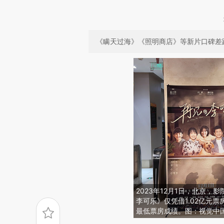
《瞒天过海》《照明商店》等新片口碑差距
2023年12月1日，北京，影
李可乐》仅凭借1.02亿元
最低票房成绩。图：视觉中