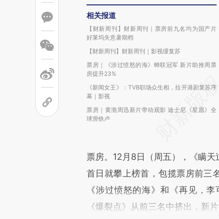
相关报道
【财新周刊】财新周刊｜票房前九名均为国产片
好莱坞失意暑期档
【财新周刊】财新周刊｜影视缓复苏
票房｜《涉过愤怒的海》蝉联冠军 新片助推周票
房提升23%
《新闻女王》：TVB职场众生相，拉开港剧复苏序
幕｜影视
票房｜黄渤周迅新片带动观影 迪士尼《星愿》全
球滑铁卢
票房。12月8日（周五），《瞒
首日就攀上榜首，包揽票房前三名
《涉过愤怒的海》和《再见，李
《爆裂点》从前三名中挤出，新片