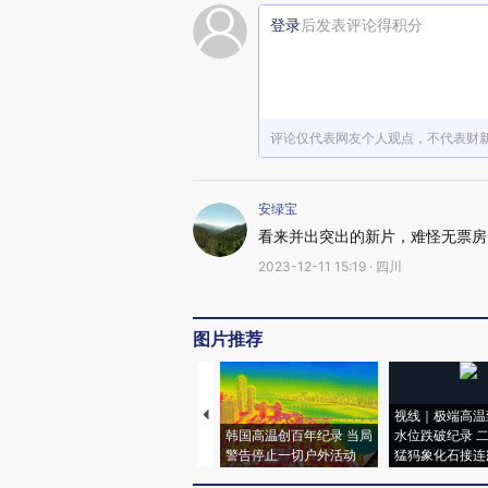
登录
后发表评论得积分
评论仅代表网友个人观点，不代表财
安绿宝
看来并出突出的新片，难怪无票房
2023-12-11 15:19 · 四川
图片推荐
视线｜极端高温
韩国高温创百年纪录 当局
水位跌破纪录 
警告停止一切户外活动
猛犸象化石接连