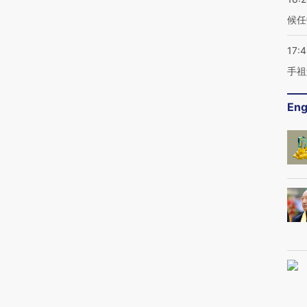
候任
17:
手祖
Eng