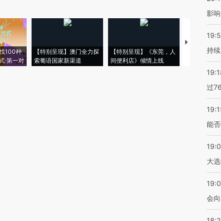
影响
19:5
【推广】走
持续
找100种
【特别呈现】澳门全力探
【特别呈现】《东莞，人
会，让数智科
式·第一对
索葡语国家新渠道
间便利店》倾情上线
业
19:1
过7
19:1
能否
19:
大选
19:0
会向
18: