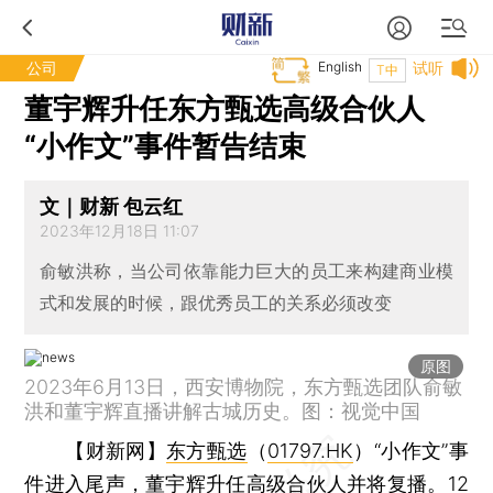
公司
English
试听
T中
董宇辉升任东方甄选高级合伙人
“小作文”事件暂告结束
文｜财新 包云红
2023年12月18日 11:07
俞敏洪称，当公司依靠能力巨大的员工来构建商业模
式和发展的时候，跟优秀员工的关系必须改变
原图
2023年6月13日，西安博物院，东方甄选团队俞敏
洪和董宇辉直播讲解古城历史。图：视觉中国
【财新网】
东方甄选
（
01797.HK
）“小作文”事
件进入尾声，董宇辉升任高级合伙人并将复播。12