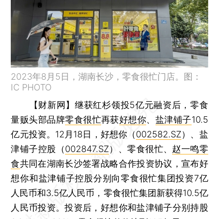
2023年8月5日，湖南长沙，零食很忙门店。图：
IC PHOTO
【财新网】
继获红杉领投5亿元融资后，零食
量贩头部品牌
零食很忙
再获
好想你
、
盐津铺子
10.5
亿元投资。12月18日，好想你（
002582.SZ
）、盐
津铺子控股（
002847.SZ
）、零食很忙、
赵一鸣零
食
共同在湖南长沙签署战略合作投资协议，宣布好
想你和盐津铺子控股分别向零食很忙集团投资7亿
人民币和3.5亿人民币，零食很忙集团新获得10.5亿
人民币投资。投资后，好想你和盐津铺子分别持股