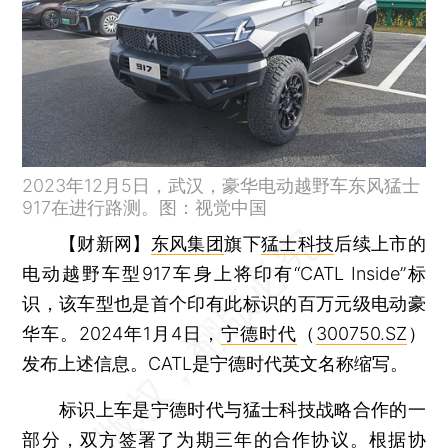
2023年12月5日，武汉，豪华电动越野车东风猛士
917在进行路测。图：视觉中国
【财新网】
东风集团
旗下
猛士科技
后续上市的
电动越野车型917车身上将印有“CATL Inside”标
识，该车型也是首个印有此标识的百万元级电动豪
华车。2024年1月4日，
宁德时代
（
300750.SZ
）
发布上述信息。CATL是宁德时代英文名称缩写。
标识上车是宁德时代与猛士科技战略合作的一
部分，双方签署了为期三年的合作协议。根据协