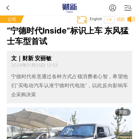
公司
English
试听
T中
“宁德时代Inside”标识上车 东风猛
士车型首试
文｜财新 安丽敏
2024年01月05日 12:53
宁德时代有意通过各种方式占领消费者心智，希望他
们“买电动汽车认准宁德时代电池”，以此反向影响车
企采购决策
原图