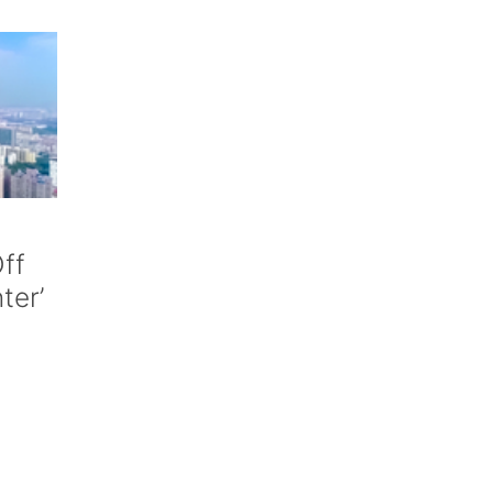
ff
nter’