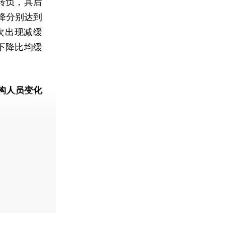
转负，其后
降分别达到
一次出现减缓
下降比均缓
构人员变化