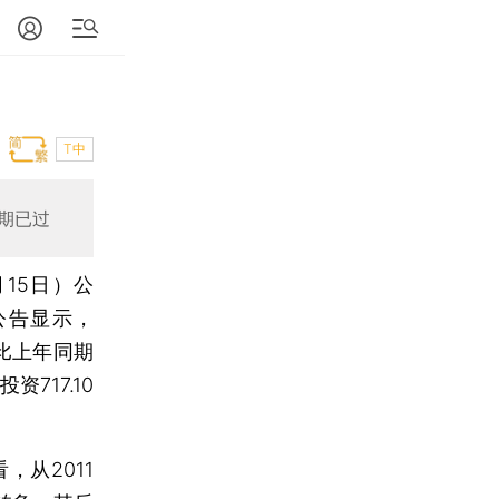
T中
期已过
15日）公
公告显示，
，比上年同期
717.10
。
从2011