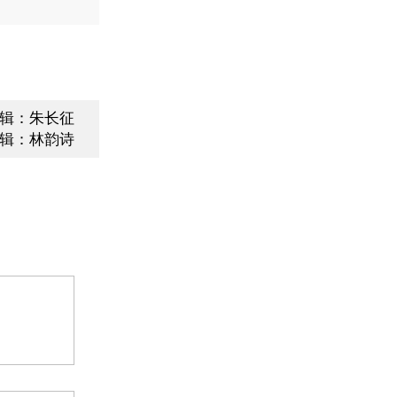
辑：朱长征
辑：林韵诗