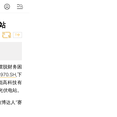
站
T中
摆脱财务困
970.SH
,下
能高科技有
光伏电站。
博达人“赛