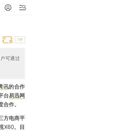
T中
用户可通过
腾讯
的合作
平台
易迅网
度合作。
三方电商平
视X60。目