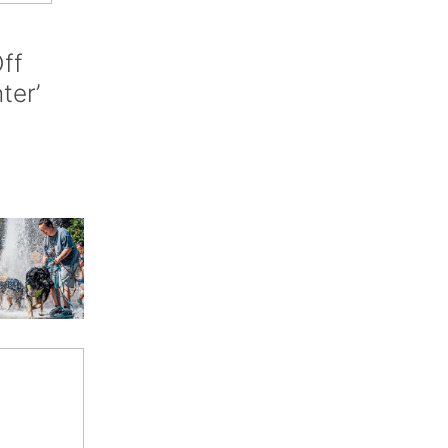
ff
nter’