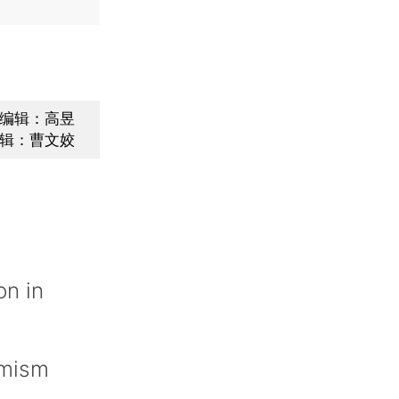
编辑：高昱
辑：曹文姣
on in
imism